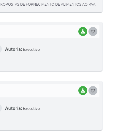
T
ROPOSTAS DE FORNECIMENTO DE ALIMENTOS AO PAA.
E
I
BAIXAR
G
O
Autoria:
Executivo
S
T
E
I
BAIXAR
G
O
Autoria:
Executivo
S
T
E