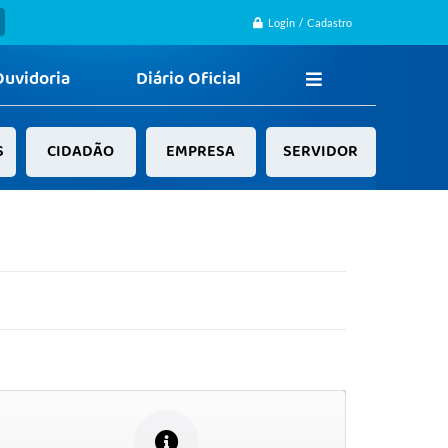
Login / Cadastro
Ouvidoria
Diário Oficial
S
CIDADÃO
EMPRESA
SERVIDOR