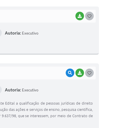
I
BAIXAR
G
O
Autoria:
Executivo
S
T
E
I
VISUALIZAR
BAIXAR
G
O
Autoria:
Executivo
S
T
dital a qualificação de pessoas jurídicas de direito
E
ção das ações e serviços de ensino, pesquisa científica,
 9.637/98, que se interessem, por meio de Contrato de
I