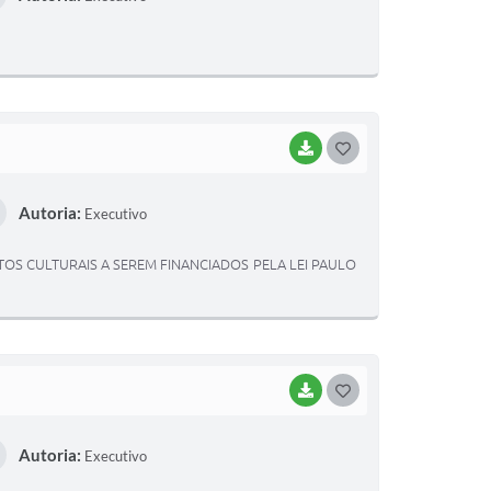
T
E
I
BAIXAR
G
O
Autoria:
Executivo
S
T
TOS CULTURAIS A SEREM FINANCIADOS PELA LEI PAULO
E
I
BAIXAR
G
O
Autoria:
Executivo
S