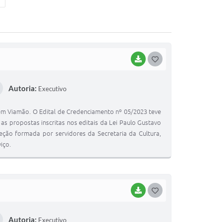
BAIXAR
G
O
Autoria:
Executivo
S
T
o em Viamão. O Edital de Credenciamento nº 05/2023 teve
E
 as propostas inscritas nos editais da Lei Paulo Gustavo
eção formada por servidores da Secretaria da Cultura,
I
iço.
BAIXAR
G
O
Autoria:
Executivo
S