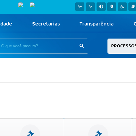
A+
A-
idade
Secretarias
Transparência
PROCESSO