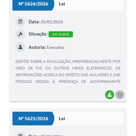
Nº 5626/2026
Lei
T
E
Data:
20/05/2026
I
Situação:
EM VIGOR
Autoria:
Executivo
DISPÕE SOBRE A DIVULGAÇÃO, PREFERENCIALMENTE POR
MEIO DE TVS OU OUTROS MEIOS ELETRÔNICOS, DE
INFORMAÇÕES ACERCA DO DIREITO DAS MULHERES E DAS
PESSOAS IDOSAS À PRESENÇA DE ACOMPANHANTE
DURANTE CONSULTAS, EXAMES E INTERNAÇÕES, EM
TODAS AS UNIDADES DE SAÚDE PÚBLICAS E PRIVADAS
BAIXAR
G
CONVENIADAS DO MUNICÍPIO, NOS TERMOS DA LEI
O
FEDERAL N° 14.737/2023 E DA LEI FEDERAL N° 10.741/2003
S
(ESTATUTO DA PESSOA IDOSA), E DÁ OUTRAS
Nº 5625/2026
Lei
PROVIDÊNCIAS.
T
E