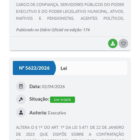
CARGO DE CONFIANÇA, SERVIDORES PÚBLICOS DO PODER
EXECUTIVO E DO PODER LEGISLATIVO MUNICIPAL, ATIVOS,
INATIVOS E PENSIONISTAS, AGENTES POLÍTICOS,
INCLUSIVE, AUTARQUIAS, BEM COMO ALTERA A LEI
Publicado no Diário Oficial na edição: 174
MUNICIPAL N.º 5297/2023 QUE DISPÕE SOBRE A
CONCESSÃO DO VALE ALIMENTAÇÃO AOS SERVIDORES
BAIXAR
G
MUNICIPAIS.
O
S
Nº 5622/2026
Lei
T
E
Data:
02/04/2026
I
Situação:
EM VIGOR
Autoria:
Executivo
ALTERA O § 1º DO ART. 1º DA LEI 5.471 DE 22 DE JANEIRO
DE 2025 QUE DISPÕE SOBRE A CONTRATAÇÃO