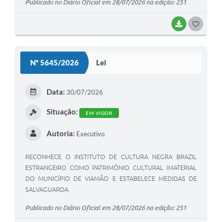
Publicado no Diário Oficial em 28/07/2026 na edição: 251
DISCRIMINATÓRIAS CONTRA PESSOAS LGBTQIA
(LGBTfobia), CRIMES CONTRA AS MULHERES E FEMINICÍDIO
BAIXAR
G
E, DÁ OUTRAS PROVIDÊNCIAS.
O
S
Nº 5645/2026
Lei
T
E
Data:
30/07/2026
I
Situação:
EM VIGOR
Autoria:
Executivo
RECONHECE O INSTITUTO DE CULTURA NEGRA BRAZIL
ESTRANGEIRO COMO PATRIMÔNIO CULTURAL IMATERIAL
DO MUNICÍPIO DE VIAMÃO E ESTABELECE MEDIDAS DE
SALVAGUARDA.
Publicado no Diário Oficial em 28/07/2026 na edição: 251