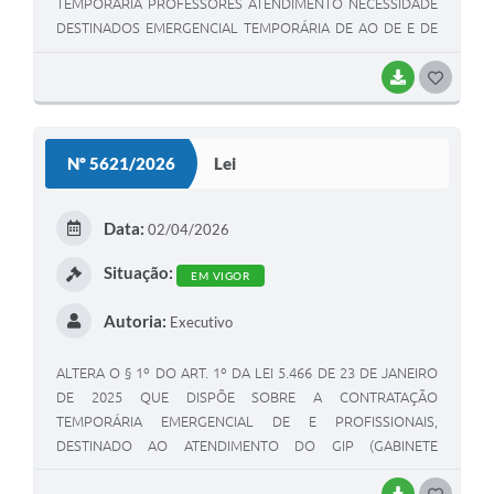
TEMPORÁRIA PROFESSORES ATENDIMENTO NECESSIDADE
DESTINADOS EMERGENCIAL TEMPORÁRIA DE AO DE E DE
EXCEPCIONAL INTERESSE PÚBLICO, NA REDE MUNICIPAL
DE ENSINO E CRIA O CARGO DE PROFESSOR DE TEMAS
BAIXAR
G
CONTEMPORÂNEOS DIVERSIFICADOS (TCD’S)
O
S
Nº 5621/2026
Lei
T
E
Data:
02/04/2026
I
Situação:
EM VIGOR
Autoria:
Executivo
ALTERA O § 1º DO ART. 1º DA LEI 5.466 DE 23 DE JANEIRO
DE 2025 QUE DISPÕE SOBRE A CONTRATAÇÃO
TEMPORÁRIA EMERGENCIAL DE E PROFISSIONAIS,
DESTINADO AO ATENDIMENTO DO GIP (GABINETE
INTEGRADO DE CUIDADO COM AS PESSOAS), NA REDE
MUNICIPAL DE ENSINO, PARA ATENDER AS NECESSIDADES