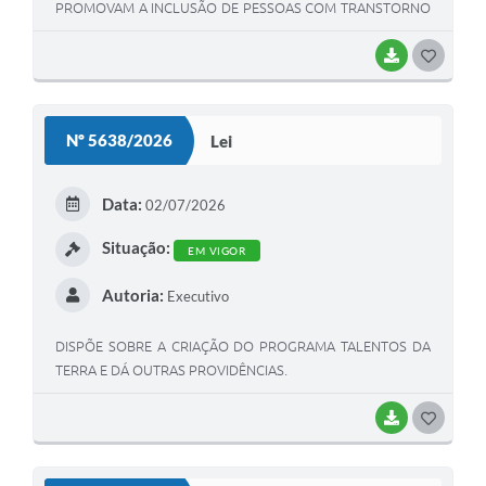
PROMOVAM A INCLUSÃO DE PESSOAS COM TRANSTORNO
DO ESPECTRO AUTISTA (TEA) E PESSOAS COM DEFICIÊNCIA
(PCDS) NO MERCADO DE TRABALHO, E DÁ OUTRAS
BAIXAR
G
PROVIDÊNCIAS.
O
S
Nº 5638/2026
Lei
T
E
Data:
02/07/2026
I
Situação:
EM VIGOR
Autoria:
Executivo
DISPÕE SOBRE A CRIAÇÃO DO PROGRAMA TALENTOS DA
TERRA E DÁ OUTRAS PROVIDÊNCIAS.
BAIXAR
G
O
S