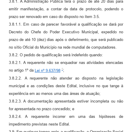
3.8.1. A Administração Pública terá o prazo de até 20 dias para
emitir manifestação, a contar da data de protocolo, podendo o
prazo ser renovado em caso do disposto no item 3.5.
3.8.1.1. Em caso de parecer favorável a qualificação se dará por
Decreto do Chefe do Poder Executivo Municipal, expedido no
prazo de até 10 (dez) dias após o deferimento, que será publicado
no sítio Oficial do Município na rede mundial de computadores.
3.8.2. O pedido de qualificação será indeferido quando:
3.8.2.1. A requerente não se enquadrar nas atividades elencadas
no artigo 1º da
Lei nº 9.637/98
;
3.8.2.2. A requerente não atender ao disposto na legislação
municipal e as condições deste Edital, inclusive no que tange à
experiência em ao menos uma das áreas de atuação;
3.8.2.3. A documentação apresentada estiver incompleta ou não
for apresentada no prazo concedido; e
3.8.2.4. A requerente incorrer em uma das hipóteses de
impedimento previstas neste Edital.
3.9. Em qualquer tempo após a qualificação, a Organização Social