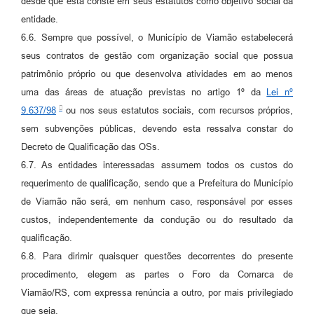
desde que esta conste em seus estatutos como objetivo social da
entidade.
6.6. Sempre que possível, o Município de Viamão estabelecerá
seus contratos de gestão com organização social que possua
patrimônio próprio ou que desenvolva atividades em ao menos
uma das áreas de atuação previstas no artigo 1º da
Lei nº
9.637/98
ou nos seus estatutos sociais, com recursos próprios,
sem subvenções públicas, devendo esta ressalva constar do
Decreto de Qualificação das OSs.
6.7. As entidades interessadas assumem todos os custos do
requerimento de qualificação, sendo que a Prefeitura do Município
de Viamão não será, em nenhum caso, responsável por esses
custos, independentemente da condução ou do resultado da
qualificação.
6.8. Para dirimir quaisquer questões decorrentes do presente
procedimento, elegem as partes o Foro da Comarca de
Viamão/RS, com expressa renúncia a outro, por mais privilegiado
que seja.