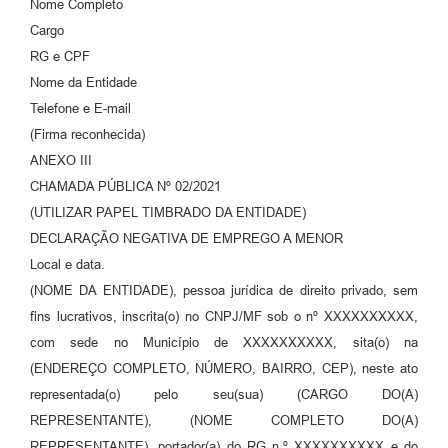
Nome Completo
Cargo
RG e CPF
Nome da Entidade
Telefone e E-mail
(Firma reconhecida)
ANEXO III
CHAMADA PÚBLICA Nº 02/2021
(UTILIZAR PAPEL TIMBRADO DA ENTIDADE)
DECLARAÇÃO NEGATIVA DE EMPREGO A MENOR
Local e data.
(NOME DA ENTIDADE), pessoa jurídica de direito privado, sem
fins lucrativos, inscrita(o) no CNPJ/MF sob o nº XXXXXXXXXX,
com sede no Município de XXXXXXXXXX, sita(o) na
(ENDEREÇO COMPLETO, NÚMERO, BAIRRO, CEP), neste ato
representada(o) pelo seu(sua) (CARGO DO(A)
REPRESENTANTE), (NOME COMPLETO DO(A)
REPRESENTANTE), portador(a) do RG n.º XXXXXXXXXX e do