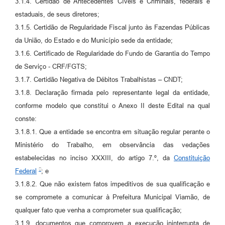
3.1.4. Certidão de Antecedentes Cíveis e Criminais, federais e
estaduais, de seus diretores;
3.1.5. Certidão de Regularidade Fiscal junto às Fazendas Públicas
da União, do Estado e do Município sede da entidade;
3.1.6. Certificado de Regularidade do Fundo de Garantia do Tempo
de Serviço - CRF/FGTS;
3.1.7. Certidão Negativa de Débitos Trabalhistas – CNDT;
3.1.8. Declaração firmada pelo representante legal da entidade,
conforme modelo que constitui o Anexo II deste Edital na qual
conste:
3.1.8.1. Que a entidade se encontra em situação regular perante o
Ministério do Trabalho, em observância das vedações
estabelecidas no inciso XXXIII, do artigo 7.º, da
Constituição
Federal
; e
3.1.8.2. Que não existem fatos impeditivos de sua qualificação e
se compromete a comunicar à Prefeitura Municipal Viamão, de
qualquer fato que venha a comprometer sua qualificação;
3.1.9. documentos que comprovem a execução ininterrupta de