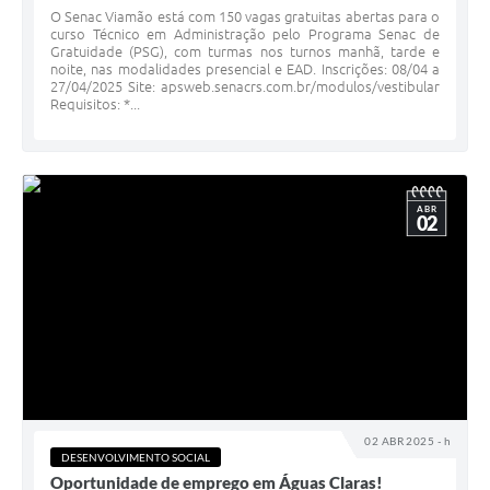
O Senac Viamão está com 150 vagas gratuitas abertas para o
curso Técnico em Administração pelo Programa Senac de
Gratuidade (PSG), com turmas nos turnos manhã, tarde e
noite, nas modalidades presencial e EAD. Inscrições: 08/04 a
27/04/2025 Site: apsweb.senacrs.com.br/modulos/vestibular
Requisitos: *...
ABR
02
02 ABR 2025 - h
DESENVOLVIMENTO SOCIAL
Oportunidade de emprego em Águas Claras!