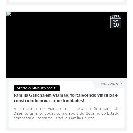
NOV
10
10 NOV 2025 - h
DESENVOLVIMENTO SOCIAL
Família Gaúcha em Viamão, fortalecendo vínculos e
construindo novas oportunidades!
A Prefeitura de Viamão, por meio da Secretaria de
Desenvolvimento Social, com o apoio do Governo do Estado
apresenta o Programa Estadual Família Gaúcha.