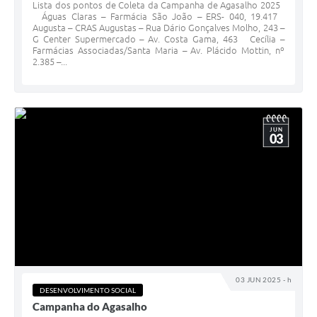
Lista dos pontos de Coleta da Campanha de Agasalho 2025
Águas Claras – Farmácia São João – ERS- 040, 19.417
Augusta – CRAS Augustas – Rua Dário Gonçalves Molho, 243 –
G Center Supermercado – Av. Costa Gama, 463 Cecília –
Farmácias Associadas/Santa Maria – Av. Plácido Mottin, nº
2.385 –...
JUN
03
03 JUN 2025 - h
DESENVOLVIMENTO SOCIAL
Campanha do Agasalho