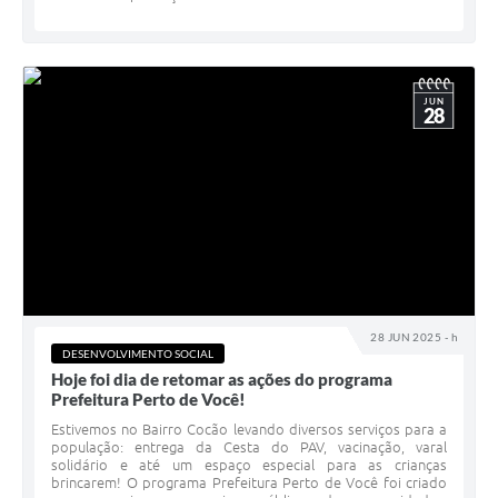
JUN
28
28 JUN 2025 - h
DESENVOLVIMENTO SOCIAL
Hoje foi dia de retomar as ações do programa
Prefeitura Perto de Você!
Estivemos no Bairro Cocão levando diversos serviços para a
população: entrega da Cesta do PAV, vacinação, varal
solidário e até um espaço especial para as crianças
brincarem! O programa Prefeitura Perto de Você foi criado