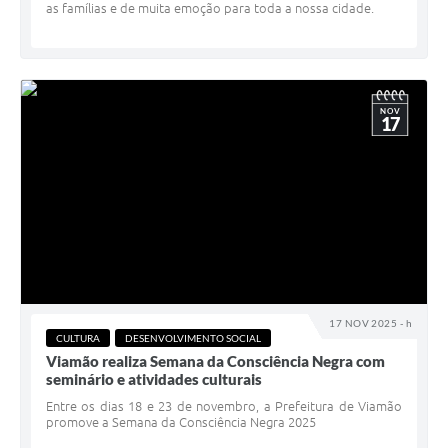
as famílias e de muita emoção para toda a nossa cidade.
NOV
17
17 NOV 2025 - h
CULTURA
DESENVOLVIMENTO SOCIAL
Viamão realiza Semana da Consciência Negra com
seminário e atividades culturais
Entre os dias 18 e 23 de novembro, a Prefeitura de Viamão
promove a Semana da Consciência Negra 2025