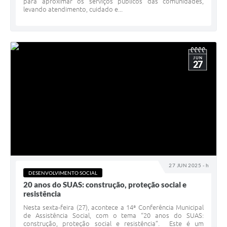
para aproximar os serviços públicos das comunidades,
levando atendimento, cuidado e...
JUN
27
27 JUN 2025 - h
DESENVOLVIMENTO SOCIAL
20 anos do SUAS: construção, proteção social e
resistência
Nesta sexta-feira (27), acontece a 14ª Conferência Municipal
de Assistência Social, com o tema “20 anos do SUAS:
construção, proteção social e resistência”. Este é um