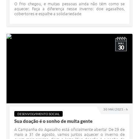
O frio chegou, e muitas pessoas ainda não têm como se
aquecer. Faça a diferença nesse inverno: doe agasalhos,
cobertores e espalhe a solidariedade.
MAI
30
30 MAI 2025 - h
DESENVOLVIMENTO SOCIAL
Sua doação é o sonho de muita gente
A Campanha do Agasalho está oficialmente aberta! De 29 de
maio a 31 de agosto, vamos juntos aquecer o inverno de