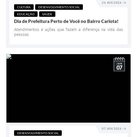
26 JAN 2026 - h
CULTURA
DESENVOLVIMENTO SOCIAL
EDUCAÇÃO
SAÚDE
Dia de Prefeitura Perto de Você no Bairro Carlota!
Atendimentos e ações que fazem a diferença na vida das
pessoas
JAN
07
07 JAN 2026 - h
DESENVOLVIMENTO SOCIAL