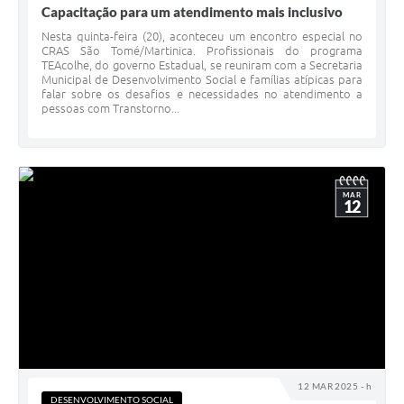
Capacitação para um atendimento mais inclusivo
Nesta quinta-feira (20), aconteceu um encontro especial no
CRAS São Tomé/Martinica. Profissionais do programa
TEAcolhe, do governo Estadual, se reuniram com a Secretaria
Municipal de Desenvolvimento Social e famílias atípicas para
falar sobre os desafios e necessidades no atendimento a
pessoas com Transtorno...
MAR
12
12 MAR 2025 - h
DESENVOLVIMENTO SOCIAL