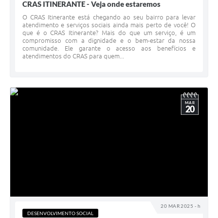
CRAS ITINERANTE - Veja onde estaremos
O CRAS Itinerante está chegando ao seu bairro para levar
atendimento e serviços sociais ainda mais perto de você! O
que é o CRAS Itinerante? Mais do que um serviço, é um
compromisso com a dignidade e o bem-estar da nossa
comunidade. Ele garante o acesso aos benefícios e
atendimentos do CRAS para quem...
MAR
20
20 MAR 2025 - h
DESENVOLVIMENTO SOCIAL