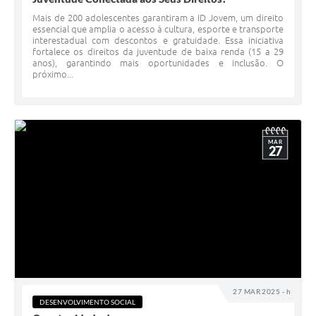
Mais de 200 adolescentes garantiram a ID Jovem, um direito
essencial que amplia o acesso à cultura, esporte e transporte
interestadual com descontos e gratuidade. Essa iniciativa
fortalece os direitos da juventude de baixa renda (15 a 29
anos), garantindo mais oportunidades e inclusão. O
próximo...
MAR
27
27 MAR 2025 - h
DESENVOLVIMENTO SOCIAL