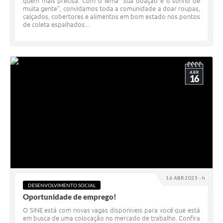
quem mais precisa. Com o lema “Sua doação é o sonho de
muita gente”, convidamos toda a comunidade a doar roupas,
calçados, cobertores e alimentos em bom estado nos pontos
de coleta espalhados...
ABR
16
16 ABR 2025 - h
DESENVOLVIMENTO SOCIAL
Oportunidade de emprego!
O SINE está com novas vagas disponíveis para você que está
em busca de uma colocação no mercado de trabalho. Confira