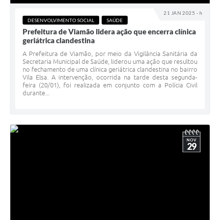
21 JAN 2025 - h
DESENVOLVIMENTO SOCIAL
SAÚDE
Prefeitura de Viamão lidera ação que encerra clínica
geriátrica clandestina
A Prefeitura de Viamão, por meio da Vigilância Sanitária da
Secretaria Municipal de Saúde, liderou uma ação que resultou
no fechamento de uma clínica geriátrica clandestina no bairro
Vila Elsa. A intervenção, ocorrida na tarde desta segunda-
feira (20/01), foi realizada em conjunto com a Polícia Civil
durante...
NOV
29