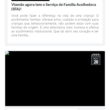
Viamão agora tem o Serviço de Família Acolhedora
(SFA)!
Você pode fazer a diferença na vida de uma criança! O
acolhimento familiar oferece amor, cuidado e proteção para
crianças que, temporariamente, não podem estar com suas
famílias de origem. É uma alternativa mais humana e afetiva
ao acolhimento institucional. Que tal abrir seu coração e ser
uma Família...
FEV
28