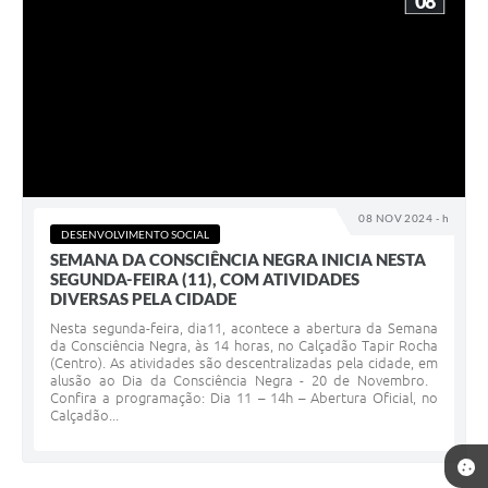
08
08 NOV 2024 - h
DESENVOLVIMENTO SOCIAL
SEMANA DA CONSCIÊNCIA NEGRA INICIA NESTA
SEGUNDA-FEIRA (11), COM ATIVIDADES
DIVERSAS PELA CIDADE
Nesta segunda-feira, dia11, acontece a abertura da Semana
da Consciência Negra, às 14 horas, no Calçadão Tapir Rocha
(Centro). As atividades são descentralizadas pela cidade, em
alusão ao Dia da Consciência Negra - 20 de Novembro.
Confira a programação: Dia 11 – 14h – Abertura Oficial, no
Calçadão...