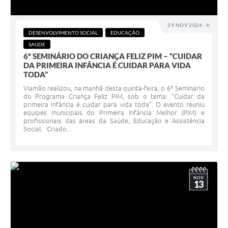
29 NOV 2024 - h
DESENVOLVIMENTO SOCIAL
EDUCAÇÃO
SAÚDE
6º SEMINÁRIO DO CRIANÇA FELIZ PIM – “CUIDAR
DA PRIMEIRA INFÂNCIA É CUIDAR PARA VIDA
TODA”
Viamão realizou, na manhã desta quinta-feira, o 6º Seminário
do Programa Criança Feliz PIM, sob o tema: “Cuidar da
primeira infância é cuidar para vida toda”. O evento reuniu
equipes municipais do Primeira Infância Melhor (PIM) e
profissionais das áreas da Saúde, Educação e Assistência
Social. Criado...
NOV
13