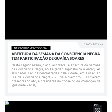
12 NOV 2024 - h
DESENVOLVIMENTO SOCIAL
ABERTURA DA SEMANA DA CONSCIÊNCIA NEGRA
TEM PARTICIPAÇÃO DE GUAÍRA SOARES
Nesta segunda-feira, dia11, aconteceu a abertura da Semana
da Consciência Negra, no Calçadão Tapir Rocha (Centro). As
atividades são descentralizadas pela cidade, em alusão ao
Dia da Consciência Negra - 20 de Novembro. Estiveram
presentes no ato, a presidente do Conselho de Promoção da
Igualdade Racial,...
NOV