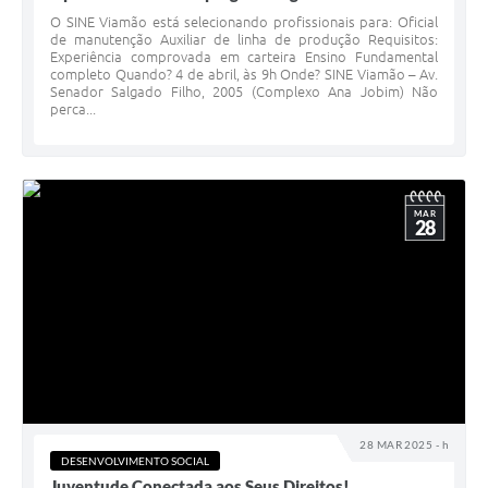
O SINE Viamão está selecionando profissionais para: Oficial
de manutenção Auxiliar de linha de produção Requisitos:
Experiência comprovada em carteira Ensino Fundamental
completo Quando? 4 de abril, às 9h Onde? SINE Viamão – Av.
Senador Salgado Filho, 2005 (Complexo Ana Jobim) Não
perca...
MAR
28
28 MAR 2025 - h
DESENVOLVIMENTO SOCIAL
Juventude Conectada aos Seus Direitos!