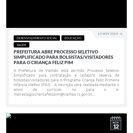
13 NOV 2024 - h
DESENVOLVIMENTO SOCIAL
EDUCAÇÃO
SAÚDE
PREFEITURA ABRE PROCESSO SELETIVO
SIMPLIFICADO PARA BOLSISTAS/VISITADORES
PARA O CRIANÇA FELIZ PIM
A Prefeitura de Viamão está abrindo Processo Seletivo
Simplificado para contratação e cadastro reserva de
bolsistas/visitadores para o Programa Criança Feliz Primeira
Infância Melhor (PIM). A inscrição será realizada mediante o
envio de currículo no para o e-
mail estagiocriancafelizpim@viamao.rs.gov.br,...
NOV
12