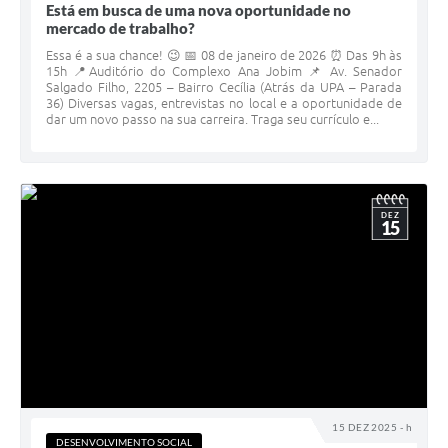
Está em busca de uma nova oportunidade no
mercado de trabalho?
Essa é a sua chance! 😉 📅 08 de janeiro de 2026 ⏰ Das 9h às
15h 📍Auditório do Complexo Ana Jobim 📌 Av. Senador
Salgado Filho, 2205 – Bairro Cecília (Atrás da UPA – Parada
36) Diversas vagas, entrevistas no local e a oportunidade de
dar um novo passo na sua carreira. Traga seu currículo e...
DEZ
15
15 DEZ 2025 - h
DESENVOLVIMENTO SOCIAL