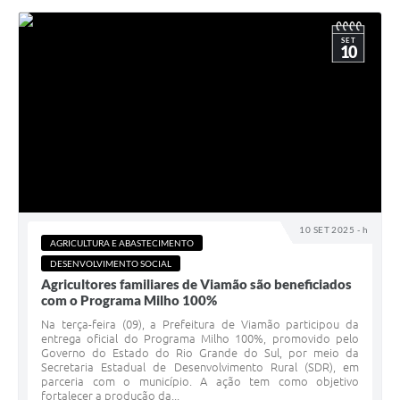
SET
10
10 SET 2025 - h
AGRICULTURA E ABASTECIMENTO
DESENVOLVIMENTO SOCIAL
Agricultores familiares de Viamão são beneficiados
com o Programa Milho 100%
Na terça-feira (09), a Prefeitura de Viamão participou da
entrega oficial do Programa Milho 100%, promovido pelo
Governo do Estado do Rio Grande do Sul, por meio da
Secretaria Estadual de Desenvolvimento Rural (SDR), em
parceria com o município. A ação tem como objetivo
fortalecer a produção da...