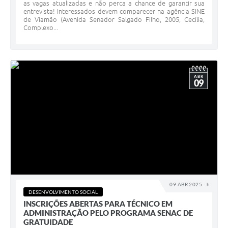
as vagas atualizadas e não perca a chance de garantir sua
entrevista! Interessados devem comparecer na agência SINE
de Viamão (Avenida Senador Salgado Filho, 2005, Cecília,
Complexo...
ABR
09
09 ABR 2025 - h
DESENVOLVIMENTO SOCIAL
INSCRIÇÕES ABERTAS PARA TÉCNICO EM
ADMINISTRAÇÃO PELO PROGRAMA SENAC DE
GRATUIDADE