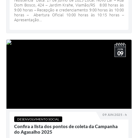
resistência" Data: 27 de junho de 2025 Local: Novo Lar – Rua
Dom Bosco, 424 – Jardim Krahe, Viamão/RS 8:00 horas às
9:00 horas – Recepção e credenciamento 9:00 horas às 10:00
horas – Abertura Oficial 10:00 horas às 10:15 horas –
Apresentação...
JUN
09
09 JUN 2025 - h
DESENVOLVIMENTO SOCIAL
Confira a lista dos pontos de coleta da Campanha
do Agasalho 2025