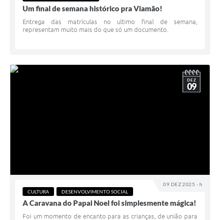
Um final de semana histórico pra Viamão!
Entrega das matrículas no ultimo final de semana,
representam muito mais do que só um documento.
DEZ
09
09 DEZ 2025 - h
CULTURA
DESENVOLVIMENTO SOCIAL
A Caravana do Papai Noel foi simplesmente mágica!
Foi um momento de encanto para as crianças, de união para