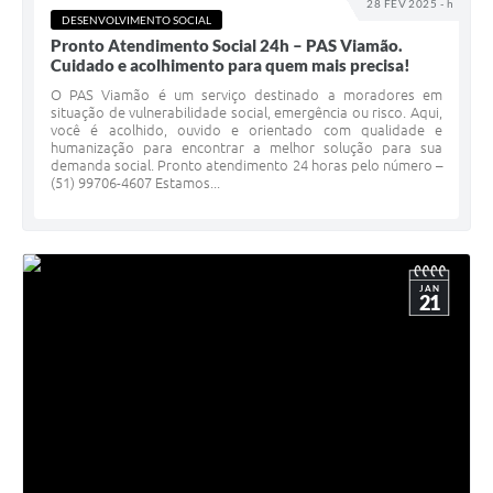
28 FEV 2025 - h
DESENVOLVIMENTO SOCIAL
Pronto Atendimento Social 24h – PAS Viamão.
Cuidado e acolhimento para quem mais precisa!
O PAS Viamão é um serviço destinado a moradores em
situação de vulnerabilidade social, emergência ou risco. Aqui,
você é acolhido, ouvido e orientado com qualidade e
humanização para encontrar a melhor solução para sua
demanda social. Pronto atendimento 24 horas pelo número –
(51) 99706-4607 Estamos...
JAN
21