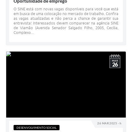
Oportunidade de emprego
O SINE está com novas vagas disponíveis para você que está
em busca de uma colocação no mercado de trabalho. Confira
as vagas atualizadas e não perca a chance de garantir sua
entrevista! Interessados devem comparecer na agência SINE
de Viamão (Avenida Senador Salgado Filho, 2005, Cecília,
Complexo...
MAR
26
26 MAR 2025 - h
DESENVOLVIMENTO SOCIAL