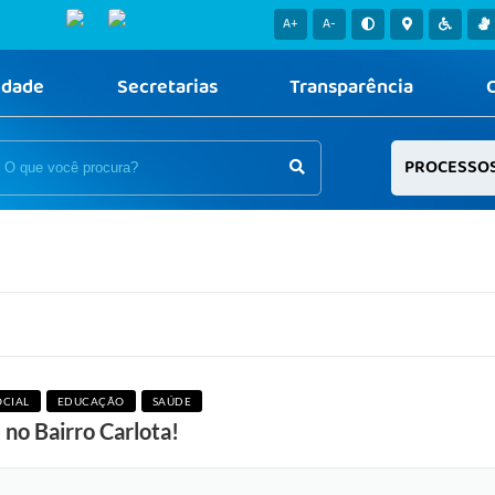
A+
A-
idade
Secretarias
Transparência
PROCESSO
CIAL
EDUCAÇÃO
SAÚDE
 no Bairro Carlota!