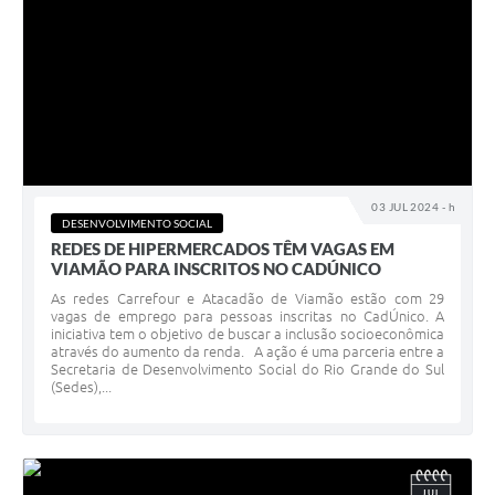
03 JUL 2024 - h
DESENVOLVIMENTO SOCIAL
REDES DE HIPERMERCADOS TÊM VAGAS EM
VIAMÃO PARA INSCRITOS NO CADÚNICO
As redes Carrefour e Atacadão de Viamão estão com 29
vagas de emprego para pessoas inscritas no CadÚnico. A
iniciativa tem o objetivo de buscar a inclusão socioeconômica
através do aumento da renda. A ação é uma parceria entre a
Secretaria de Desenvolvimento Social do Rio Grande do Sul
(Sedes),...
JUL