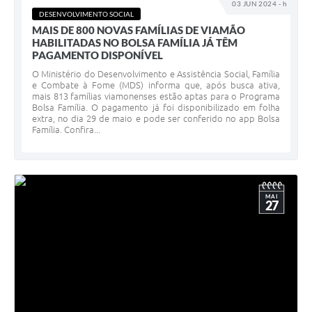
03 JUN 2024 - h
DESENVOLVIMENTO SOCIAL
MAIS DE 800 NOVAS FAMÍLIAS DE VIAMÃO
HABILITADAS NO BOLSA FAMÍLIA JÁ TÊM
PAGAMENTO DISPONÍVEL
O Ministério do Desenvolvimento e Assistência Social, Família
e Combate à Fome (MDS) informa que, após busca ativa,
mais 813 famílias viamonenses estão aptas para o Programa
Bolsa Família. O pagamento já foi disponibilizado em folha
extra, no dia 29 de maio e pode ser conferido no app Bolsa
Família. Confira...
MAI
27