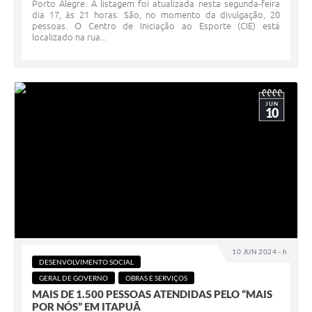
Porto Alegre. A listagem foi atualizada nesta segunda-feira
dia 17, às 21 horas. São, no momento da divulgação, 20
pessoas. O Centro de Iniciação ao Esporte (CIE) está
localizado na rua...
JUN
10
10 JUN 2024 - h
DESENVOLVIMENTO SOCIAL
GERAL DE GOVERNO
OBRAS E SERVIÇOS
MAIS DE 1.500 PESSOAS ATENDIDAS PELO “MAIS
POR NÓS” EM ITAPUÃ