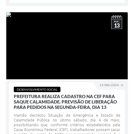
MAI
13
13 MAI 2024 - h
DESENVOLVIMENTO SOCIAL
PREFEITURA REALIZA CADASTRO NA CEF PARA
SAQUE CALAMIDADE. PREVISÃO DE LIBERAÇÃO
PARA PEDIDOS NA SEGUNDA-FEIRA, DIA 13
Viamão decretou Situação de Emergência e Estado de
Calamidade Pública no último sábado, dia 4 de maio,
possibilitando que, conforme critérios estabelecidos pela
Caixa Econômica Federal (CEF), trabalhadores possam sacar