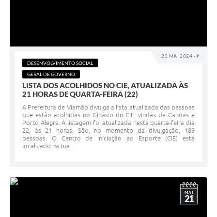
23 MAI 2024 - h
DESENVOLVIMENTO SOCIAL
GERAL DE GOVERNO
LISTA DOS ACOLHIDOS NO CIE, ATUALIZADA ÀS
21 HORAS DE QUARTA-FEIRA (22)
A Prefeitura de Viamão divulga a lista atualizada das pessoas
que estão acolhidas no Ginásio do CIE, vindas de Canoas e
Porto Alegre. A listagem foi atualizada nesta quarta-feira dia
22, às 21 horas. São, no momento da divulgação, 189
pessoas. O Centro de Iniciação ao Esporte (CIE) está
localizado na rua...
MAI
21