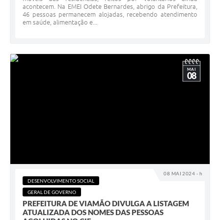
acontecem. Na EMEI Odete Bernardes, abrigo da Prefeitura,
46 pessoas permanecem alojadas, recebendo atendimento
em saúde, alimentação e...
MAI
08
08 MAI 2024 - h
DESENVOLVIMENTO SOCIAL
GERAL DE GOVERNO
PREFEITURA DE VIAMÃO DIVULGA A LISTAGEM
ATUALIZADA DOS NOMES DAS PESSOAS