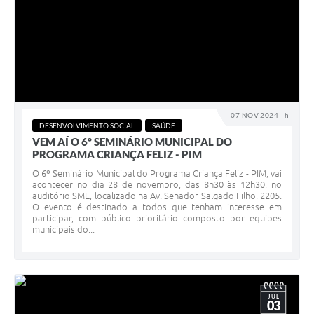
07 NOV 2024 - h
DESENVOLVIMENTO SOCIAL
SAÚDE
VEM AÍ O 6º SEMINÁRIO MUNICIPAL DO
PROGRAMA CRIANÇA FELIZ - PIM
O 6º Seminário Municipal do Programa Criança Feliz - PIM, vai
acontecer no dia 28 de novembro, das 8h30 às 12h30, no
auditório SME, localizado na Av. Senador Salgado Filho, 2205.
O evento é destinado a todos que tenham interesse em
participar, com público prioritário composto por equipes
municipais do...
JUL
03