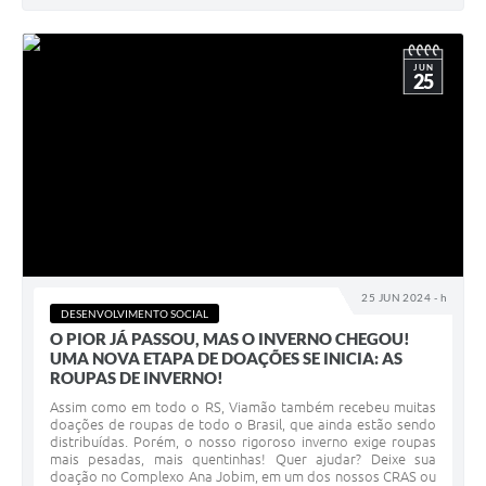
JUN
25
25 JUN 2024 - h
DESENVOLVIMENTO SOCIAL
O PIOR JÁ PASSOU, MAS O INVERNO CHEGOU!
UMA NOVA ETAPA DE DOAÇÕES SE INICIA: AS
ROUPAS DE INVERNO!
Assim como em todo o RS, Viamão também recebeu muitas
doações de roupas de todo o Brasil, que ainda estão sendo
distribuídas. Porém, o nosso rigoroso inverno exige roupas
mais pesadas, mais quentinhas! Quer ajudar? Deixe sua
doação no Complexo Ana Jobim, em um dos nossos CRAS ou