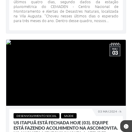
últimos quatro dias, segundo dados da estação
pluviométrica do CEMADEN - Centro Nacional de
Monitoramento e Alertas de Desastres Naturais, localizada
na Vila Augusta. "Choveu nesses últimos dias o esperado
para três meses do ano. Dentro desse quadro, nossos...
MAI
03
03 MAI 2024 - h
DESENVOLVIMENTO SOCIAL
SAÚDE
US ITAPUÃ ESTÁ FECHADA HOJE (03). EQUIPE
ESTÁ FAZENDO ACOLHIMENTO NA ASCOMOVITA.