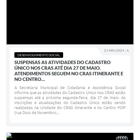
21 MAI 2024 - h
DESENVOLVIMENTO SOCIAL
SUSPENSAS AS ATIVIDADES DO CADASTRO
ÚNICO NOS CRAS ATÉ DIA 27 DE MAIO.
ATENDIMENTOS SEGUEM NO CRAS ITINERANTE E
NO CENTRO...
A Secretaria Municipal de Cidadania e Assistência Social
informa que as atividades do Cadastro Único nos CRAS estão
suspensas até a próxima segunda-feira, dia 27 de maio. As
inscrições e atualizações do Cadastro Único estão sendo
realizadas na Unidade do CRAS Itinerante e no Centro POP
(rua Dois de Novembro,...