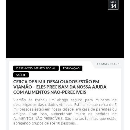
MAI
14
14 MAI 2024 - h
DESENVOLVIMENTO SOCIAL
EDUCAÇÃO
SAÚDE
CERCA DE 5 MIL DESALOJADOS ESTÃO EM
VIAMÃO – ELES PRECISAM DA NOSSA AJUDA
COM ALIMENTOS NÃO-PERECÍVEIS
Viamão se tornou um abrigo seguro para milhares de
desabrigados das cidades vizinhas. Estima-se que cerca de 5
mil pessoas estão em nossa cidade, em casa de parentes ou
amigos. Com isso, aumentaram muito os pedidos de
ALIMENTOS NÃO-PERECÍVEIS. São muitas famílias que estão
abrigando grupos de até 10 pessoas...