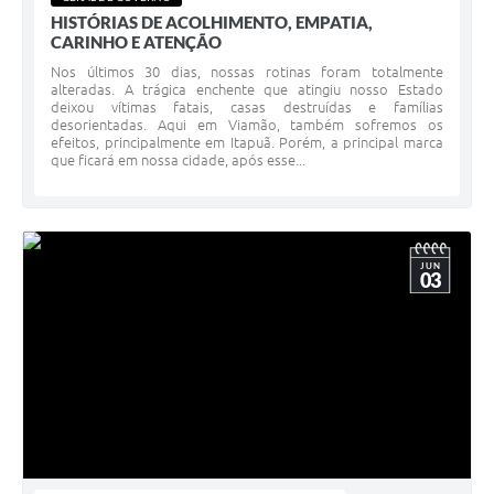
HISTÓRIAS DE ACOLHIMENTO, EMPATIA,
CARINHO E ATENÇÃO
Nos últimos 30 dias, nossas rotinas foram totalmente
alteradas. A trágica enchente que atingiu nosso Estado
deixou vítimas fatais, casas destruídas e famílias
desorientadas. Aqui em Viamão, também sofremos os
efeitos, principalmente em Itapuã. Porém, a principal marca
que ficará em nossa cidade, após esse...
JUN
03