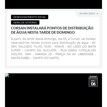
06 MAI 2024 - h
DESENVOLVIMENTO SOCIAL
GERAL DE GOVERNO
CORSAN INSTALARÁ PONTOS DE DISTRIBUIÇÃO
DE ÁGUA NESTA TARDE DE DOMINGO
A partir da tarde deste domingo, dia 05, a Corsan vai instalar
reservatórios nesses pontos para distribuição de água: - AV.
SEN. SALGADO FILHO, 9350 - KRAHE - AO LADO DO BAITA
SUPER - CAMPO DO AUGUSTA - RUA DÁRIO GONÇALVES
MOLHO, 1040 - PARADA 20 - PRAÇA DA AV. LIBERDADE -
SANTA ISABEL - CAMPO DO SANTA...
MAI
06