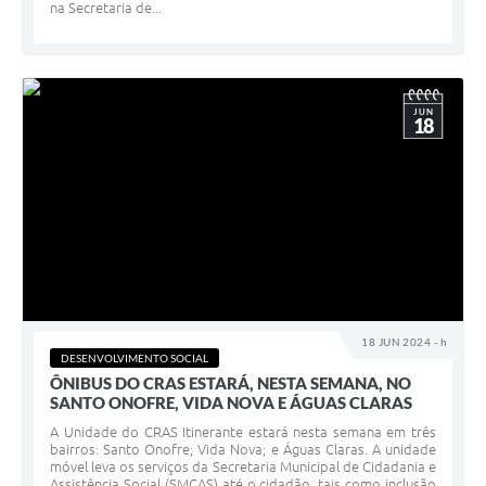
na Secretaria de...
JUN
18
18 JUN 2024 - h
DESENVOLVIMENTO SOCIAL
ÔNIBUS DO CRAS ESTARÁ, NESTA SEMANA, NO
SANTO ONOFRE, VIDA NOVA E ÁGUAS CLARAS
A Unidade do CRAS Itinerante estará nesta semana em três
bairros: Santo Onofre; Vida Nova; e Águas Claras. A unidade
móvel leva os serviços da Secretaria Municipal de Cidadania e
Assistência Social (SMCAS) até o cidadão, tais como inclusão