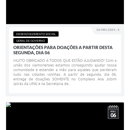
06 MAI 2024 - h
DESENVOLVIMENTO SOCIAL
GERAL DE GOVERNO
ORIENTAÇÕES PARA DOAÇÕES A PARTIR DESTA
SEGUNDA, DIA 06
MUITO OBRIGADO A TODOS QUE ESTÃO AJUDANDO! Com a
união dos viamonenses estamos conseguindo ajudar nossa
comunidade e estender a mão para aqueles que perderam
tudo nas cidades vizinhas. A partir de segunda, dia 06,
entrega de doações SOMENTE no Complexo Ana Jobim
(atrás da UPA) e na Secretaria de...
MAI
06