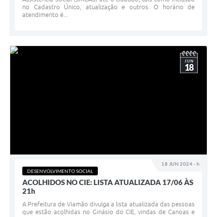
no Cadastro Único, atualização e outros. O horário de
atendimento é...
JUN
18
18 JUN 2024 - h
DESENVOLVIMENTO SOCIAL
ACOLHIDOS NO CIE: LISTA ATUALIZADA 17/06 ÀS
21h
A Prefeitura de Viamão divulga a lista atualizada das pessoas
que estão acolhidas no Ginásio do CIE, vindas de Canoas e