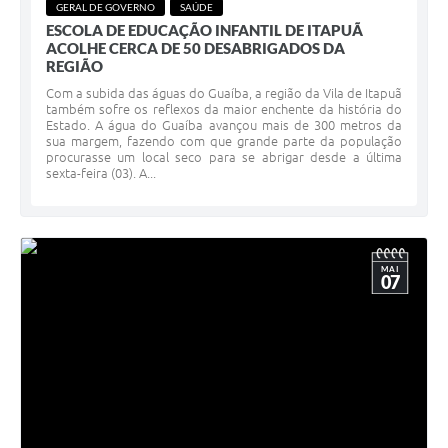
GERAL DE GOVERNO
SAÚDE
ESCOLA DE EDUCAÇÃO INFANTIL DE ITAPUÃ
ACOLHE CERCA DE 50 DESABRIGADOS DA
REGIÃO
Com a subida das águas do Guaíba, a região da Vila de Itapuã
também sofre os reflexos da maior enchente da história do
Estado. A água do Guaíba avançou mais de 300 metros da
sua margem, fazendo com que grande parte da população
procurasse um local seco para se abrigar desde a última
sexta-feira (03). A...
MAI
07