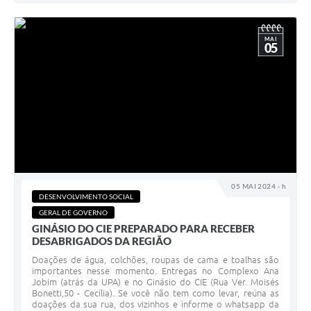
MAI
05
05 MAI 2024 - h
DESENVOLVIMENTO SOCIAL
GERAL DE GOVERNO
GINÁSIO DO CIE PREPARADO PARA RECEBER
DESABRIGADOS DA REGIÃO
Doações de água, colchões, roupas de cama e toalhas são
importantes nesse momento. Entregas no Complexo Ana
Jobim (atrás da UPA) e no Ginásio do CIE (Rua Ver. Moisés
Bonetti,50 - Cecília). Se você não tem como levar, reúna as
doações da sua rua, dos vizinhos e informe o whatsapp da