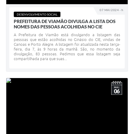
07 MAI 2024 - h
DESENVOLVIMENTO SOCIAL
PREFEITURA DE VIAMÃO DIVULGA A LISTA DOS
NOMES DAS PESSOAS ACOLHIDAS NO CIE
A Prefeitura de Viamão está divulgando a listagem das
pessoas que estão acolhidas no Ginásio do CIE, vindas de
Canoas e Porto Alegre. A listagem foi atualizada nesta terça-
feira, dia 7, às 9 horas da manhã. São, no momento da
divulgação, 83 pessoas. Pedimos que essa listagem seja
compartilhada para que suas...
MAI
06