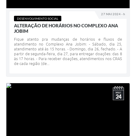
27 MAI 2024 - h
DESENVOLVIMENTO SOCIAL
ALTERAÇÃO DE HORÁRIOS NO COMPLEXO ANA
JOBIM
Fique atento pra mudanças de horários e fluxos de
atendimento no Complexo Ana Jobim: - Sábado, dia 25,
atendimento até às 15 horas. - Domingo, dia 26, fechado. - A
partir de segunda-feira, dia 27, para entregar doações: das 8
às 17 horas. - Para receber doações, atendimentos nos CRAS
de cada região (de...
MAI
24