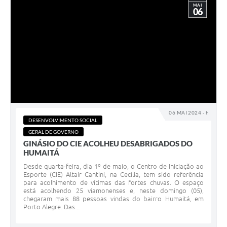
MAI
06
06 MAI 2024 - h
DESENVOLVIMENTO SOCIAL
GERAL DE GOVERNO
GINÁSIO DO CIE ACOLHEU DESABRIGADOS DO
HUMAITÁ
Desde quarta-feira, dia 1º de maio, o Centro de Iniciação ao
Esporte (CIE) Altair Cantini, na Cecília, tem sido referência
para acolhimento de vítimas das fortes chuvas. O espaço
está acolhendo 25 viamonenses e, neste domingo (05),
chegaram mais 88 pessoas vindas do bairro Humaitá, em
Porto Alegre. Das...