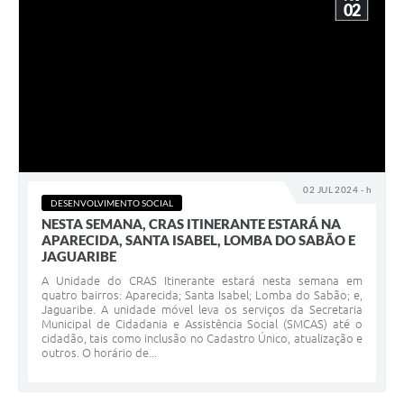
02
02 JUL 2024 - h
DESENVOLVIMENTO SOCIAL
NESTA SEMANA, CRAS ITINERANTE ESTARÁ NA
APARECIDA, SANTA ISABEL, LOMBA DO SABÃO E
JAGUARIBE
A Unidade do CRAS Itinerante estará nesta semana em
quatro bairros: Aparecida; Santa Isabel; Lomba do Sabão; e,
Jaguaribe. A unidade móvel leva os serviços da Secretaria
Municipal de Cidadania e Assistência Social (SMCAS) até o
cidadão, tais como inclusão no Cadastro Único, atualização e
outros. O horário de...