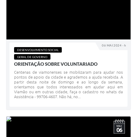
06 MAI 2024 - h
DESENVOLVIMENTO SOCIAL
GERAL DE GOVERNO
ORIENTAÇÃO SOBRE VOLUNTARIADO
Centenas de viamonenses se mobilizaram para ajudar nos
pontos de apoio da cidade e agrademos a ajuda recebida. A
partir desta noite de domingo e ao longo da semana,
orientamos que todos interessados em ajudar aqui em
Viamão ou em outras cidade, faça o cadastro no whats da
Assistência - 99706-4607. Não há, no...
MAI
06