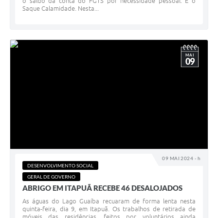
o saldo da conta do FGTS por necessidade pessoal. É o
Saque Calamidade. Nesta...
MAI
09
09 MAI 2024 - h
DESENVOLVIMENTO SOCIAL
GERAL DE GOVERNO
ABRIGO EM ITAPUÃ RECEBE 46 DESALOJADOS
As águas do Lago Guaíba recuaram de forma lenta nesta
quinta-feira, dia 9, em Itapuã. Os trabalhos de retirada de
móveis das residências, feitos por voluntários ainda