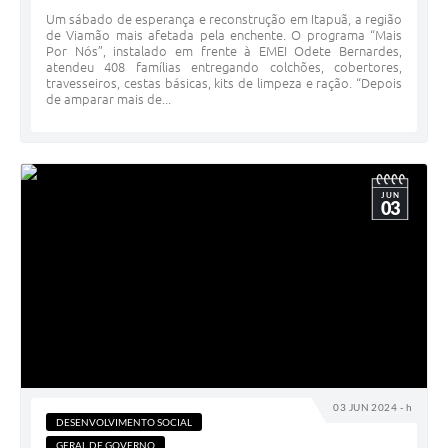
Um sábado de esperança e reconstrução em Itapuã, a região
de Viamão mais afetada pela enchente. O programa “Mais
Por Nós”, instalado em frente à EMEI Odete Bernardes,
atendeu 408 famílias entregando colchões, cobertores,
travesseiros, cestas básicas, kits de limpeza e ração. “Depois
de amparar mais de...
JUN
03
03 JUN 2024 - h
DESENVOLVIMENTO SOCIAL
GERAL DE GOVERNO