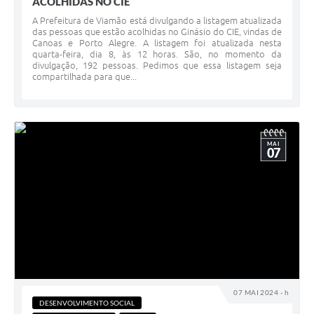
ACOLHIDAS NO CIE
A Prefeitura de Viamão está divulgando a listagem atualizada
das pessoas que estão acolhidas no Ginásio do CIE, vindas de
Canoas e Porto Alegre. A listagem foi atualizada nesta
quarta-feira, dia 8, às 12 horas. São, no momento da
divulgação, 192 pessoas. Pedimos que essa listagem seja
compartilhada para que...
MAI
07
07 MAI 2024 - h
DESENVOLVIMENTO SOCIAL