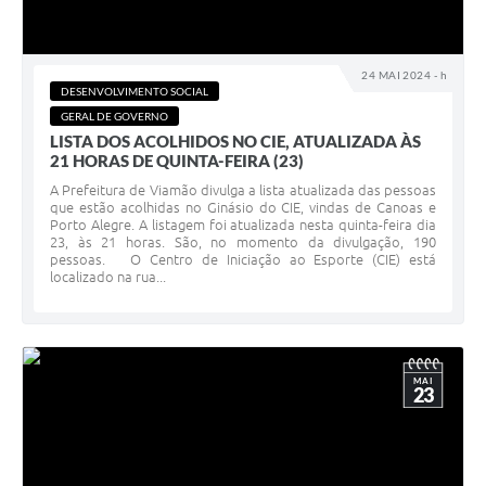
24 MAI 2024 - h
DESENVOLVIMENTO SOCIAL
GERAL DE GOVERNO
LISTA DOS ACOLHIDOS NO CIE, ATUALIZADA ÀS
21 HORAS DE QUINTA-FEIRA (23)
A Prefeitura de Viamão divulga a lista atualizada das pessoas
que estão acolhidas no Ginásio do CIE, vindas de Canoas e
Porto Alegre. A listagem foi atualizada nesta quinta-feira dia
23, às 21 horas. São, no momento da divulgação, 190
pessoas. O Centro de Iniciação ao Esporte (CIE) está
localizado na rua...
MAI
23