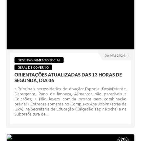
06 MAI 2024 - h
DESENVOLVIMENTO SOCIAL
GERAL DE GOVERNO
ORIENTAÇÕES ATUALIZADAS DAS 13 HORAS DE
SEGUNDA, DIA 06
• Principais necessidades de doação: Esponja, Desinfetante,
Detergente, Pano de limpeza, Alimentos não perecíveis e
Colchões; • Não levem comida pronta sem combinação
prévia! • Entregas somente no Complexo Ana Jobim (atrás da
UPA), na Secretaria de Educação (Calçadão Tapir Rocha) e na
Subprefeitura de...