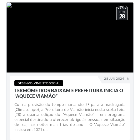
JUN
28
28 JUN 2024 - h
DESENVOLVIMENTO SOCIAL
TERMÔMETROS BAIXAM E PREFEITURA INICIA O
“AQUECE VIAMÃO”
Com a previsão do tempo marcando 5º para a madrugada
(Climatempo), a Prefeitura de Viamão inicia nesta sexta-feira
(28) a quarta edição do “Aquece Viamão” – um programa
especial destinado a oferecer abrigo às pessoas em situação
de rua, nas noites mais frias do ano. O “Aquece Viamão”
iniciou em 2021 e...