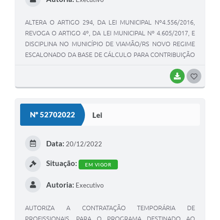
ALTERA O ARTIGO 294, DA LEI MUNICIPAL Nº4.556/2016,
REVOGA O ARTIGO 4º, DA LEI MUNICIPAL Nº 4.605/2017, E
DISCIPLINA NO MUNICÍPIO DE VIAMÃO/RS NOVO REGIME
ESCALONADO DA BASE DE CÁLCULO PARA CONTRIBUIÇÃO
PARA CUSTEIO DO SERVIÇO DE ILUMINAÇÃO PÚBLICA,
PREVISTA NO ART. 149- A DA CONSTITUIÇÃO FEDERAL E NA
BAIXAR
G
LEI MUNICIPAL Nº4.605/2017 E NA LEI MUNICIPAL
O
4.556/2016
S
Nº 52702022
Lei
T
E
Data:
20/12/2022
I
Situação:
EM VIGOR
Autoria:
Executivo
AUTORIZA A CONTRATAÇÃO TEMPORÁRIA DE
PROFISSIONAIS, PARA O PROGRAMA DESTINADO AO