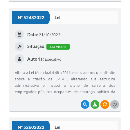
O
S
Nº 52482022
Lei
T
E
Data:
21/10/2022
I
Situação:
EM VIGOR
Autoria:
Executivo
Altera a Lei Municipal 4.481/2016 e seus anexos que dispõe
sobre a criação da EPTV , alterando sua estrutura
administrativa e institui o plano de carreira dos
empregados públicos ocupantes de emprego público da
empresa EPTV, e dá outras providências.
VISUALIZAR
BAIXAR
VÍNCULOS
G
O
S
Nº 52602022
Lei