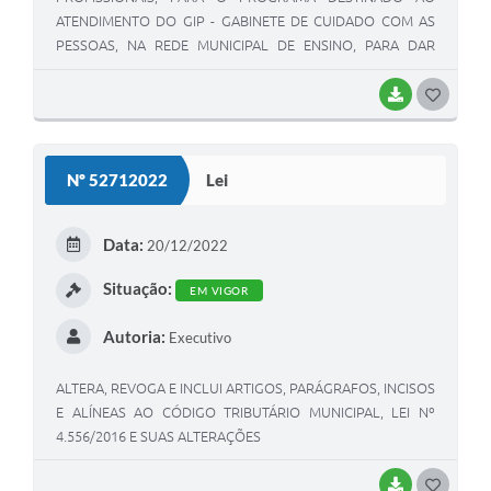
ATENDIMENTO DO GIP - GABINETE DE CUIDADO COM AS
PESSOAS, NA REDE MUNICIPAL DE ENSINO, PARA DAR
SEQUÊNCIA AO TRABALHO DE ENFRENTAMENTO DAS
SEQUELAS EDUCACIONAIS E EMOCIONAIS CAUSADAS PELA
BAIXAR
G
COVID-19.
O
S
Nº 52712022
Lei
T
E
Data:
20/12/2022
I
Situação:
EM VIGOR
Autoria:
Executivo
ALTERA, REVOGA E INCLUI ARTIGOS, PARÁGRAFOS, INCISOS
E ALÍNEAS AO CÓDIGO TRIBUTÁRIO MUNICIPAL, LEI Nº
4.556/2016 E SUAS ALTERAÇÕES
BAIXAR
G