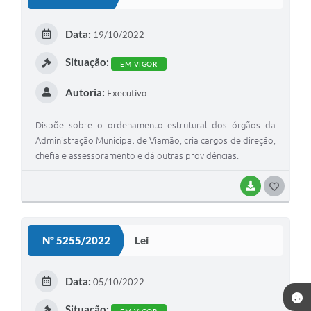
T
E
Data:
19/10/2022
I
Situação:
EM VIGOR
Autoria:
Executivo
Dispõe sobre o ordenamento estrutural dos órgãos da
Administração Municipal de Viamão, cria cargos de direção,
chefia e assessoramento e dá outras providências.
BAIXAR
G
O
S
Nº 5255/2022
Lei
T
E
Data:
05/10/2022
I
Situação:
EM VIGOR