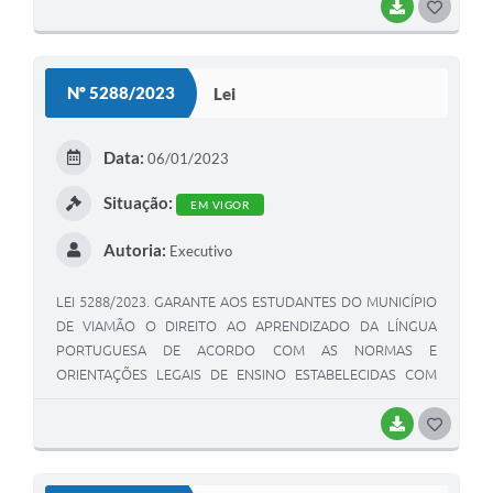
BAIXAR
G
O
S
Nº 5288/2023
Lei
T
E
Data:
06/01/2023
I
Situação:
EM VIGOR
Autoria:
Executivo
LEI 5288/2023. GARANTE AOS ESTUDANTES DO MUNICÍPIO
DE VIAMÃO O DIREITO AO APRENDIZADO DA LÍNGUA
PORTUGUESA DE ACORDO COM AS NORMAS E
ORIENTAÇÕES LEGAIS DE ENSINO ESTABELECIDAS COM
BASE NAS ORIENTAÇÕES NACIONAIS ACERCA DE
EDUCAÇÃO, NOS TERMOS DA LEI FEDERAL Nº 9.394, DE 20
BAIXAR
G
DE DEZEMBRO DE 1996, E ALTERAÇÕES POSTERIORES,
O
PELO VOCABULÁRIO ORTOGRÁFICO DA LÍNGUA
S