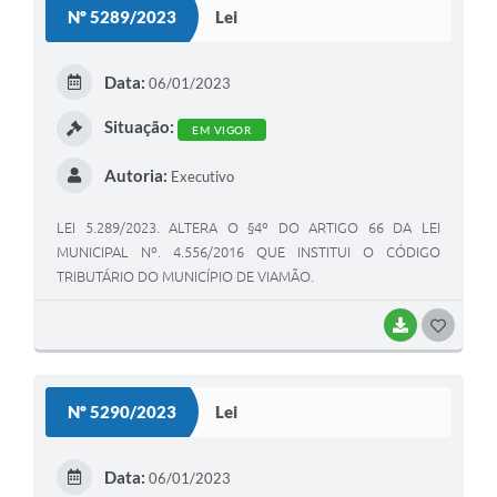
PORTUGUESA (VOLP) E PELA GRAMÁTICA ELABORADA NOS
Nº 5289/2023
Lei
TERMOS DA REFORMA ORTOGRÁFICA RATIFICADA PELA
T
COMUNIDADE DOS PAÍSES DE LÍNGUA PORTUGUESA
E
(CPLP) E OBRIGA O USO DA LÍNGUA PORTUGUESA NOS
Data:
06/01/2023
MESMOS TERMOS EM TODA A COMUNICAÇÃO EXTERNA E
I
Situação:
COM A POPULAÇÃO EM GERAL REALIZADA POR PARTE DA
EM VIGOR
ADMINISTRAÇÃO PÚBLICA MUNICIPAL, DIRETA E INDIRETA.
Autoria:
Executivo
LEI 5.289/2023. ALTERA O §4º DO ARTIGO 66 DA LEI
MUNICIPAL Nº. 4.556/2016 QUE INSTITUI O CÓDIGO
TRIBUTÁRIO DO MUNICÍPIO DE VIAMÃO.
BAIXAR
G
O
S
Nº 5290/2023
Lei
T
E
Data:
06/01/2023
I