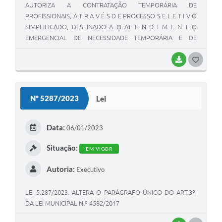
AUTORIZA A CONTRATAÇÃO TEMPORÁRIA DE
PROFISSIONAIS, A T R A V É S D E PROCESSO S E L E T I V O
SIMPLIFICADO, DESTINADO A O AT E N D I M E N T O
EMERGENCIAL DE NECESSIDADE TEMPORÁRIA E DE
EXCEPCIONAL INTERESSE PÚBLICO, NA REDE MUNICIPAL
DE ENSINO.
BAIXAR
G
O
S
Nº 5287/2023
Lei
T
E
Data:
06/01/2023
I
Situação:
EM VIGOR
Autoria:
Executivo
LEI 5.287/2023. ALTERA O PARÁGRAFO ÚNICO DO ART.3º,
DA LEI MUNICIPAL N.º 4582/2017