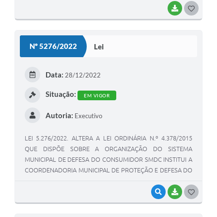
BAIXAR
G
O
S
Nº 5276/2022
Lei
T
E
Data:
28/12/2022
I
Situação:
EM VIGOR
Autoria:
Executivo
LEI 5.276/2022. ALTERA A LEI ORDINÁRIA N.º 4.378/2015
QUE DISPÕE SOBRE A ORGANIZAÇÃO DO SISTEMA
MUNICIPAL DE DEFESA DO CONSUMIDOR SMDC INSTITUI A
COORDENADORIA MUNICIPAL DE PROTEÇÃO E DEFESA DO
CONSUMIDOR PROCON, O CONSELHO MUNICIPAL DE
PROTEÇÃO E DEFESA DO CONSUMIDOR CONDECON, E
VISUALIZAR
BAIXAR
G
INSTITUI O FUNDO MUNICIPAL DE PROTEÇÃO E DEFESA DO
O
CONSUMIDOR FMPDC, E DÁ OUTRAS PROVIDÊNCIAS