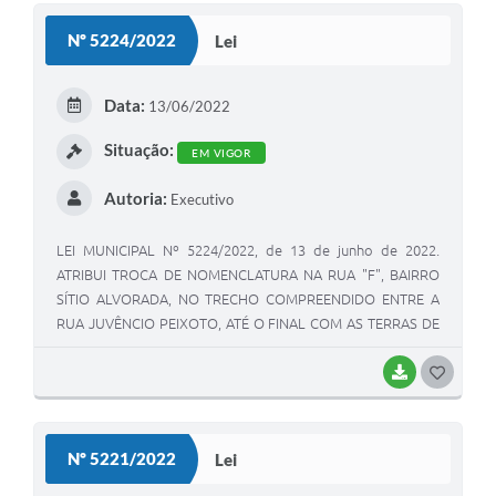
S
Nº 5224/2022
Lei
T
E
Data:
13/06/2022
I
Situação:
EM VIGOR
Autoria:
Executivo
LEI MUNICIPAL Nº 5224/2022, de 13 de junho de 2022.
ATRIBUI TROCA DE NOMENCLATURA NA RUA "F", BAIRRO
SÍTIO ALVORADA, NO TRECHO COMPREENDIDO ENTRE A
RUA JUVÊNCIO PEIXOTO, ATÉ O FINAL COM AS TERRAS DE
PROPRIEDADE DO SR. SEBASTIÃO CORREIA NETO, O QUAL
TERÁ A NOMENCLATURA DE "RUA NILO EUGÊNIO GEISS",
BAIXAR
G
NO MUNICÍPIO DE VIAMÃO.
O
S
Nº 5221/2022
Lei
T