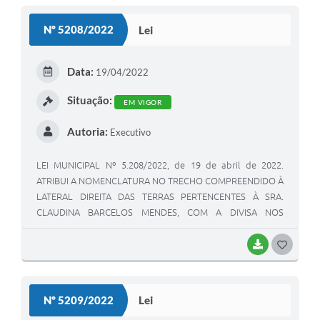
S
Nº 5208/2022
Lei
T
E
Data:
19/04/2022
I
Situação:
EM VIGOR
Autoria:
Executivo
LEI MUNICIPAL Nº 5.208/2022, de 19 de abril de 2022.
ATRIBUI A NOMENCLATURA NO TRECHO COMPREENDIDO À
LATERAL DIREITA DAS TERRAS PERTENCENTES À SRA.
CLAUDINA BARCELOS MENDES, COM A DIVISA NOS
FUNDOS COM O SR. MAURO DOS SANTOS SILVEIRA, A
QUAL TERÁ A NOMENCLATURA DE "RUA MARCOLINA
BAIXAR
G
BARCELOS", NO BAIRRO BRANQUINHA, MUNICÍPIO DE
O
VIAMÃO.
S
Nº 5209/2022
Lei
T