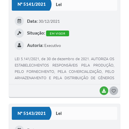
Nº 5141/2021
Lei
T
E
Data:
30/12/2021
I
Situação:
EM VIGOR
Autoria:
Executivo
LEI 5.141/2021, de 30 de dezembro de 2021. AUTORIZA OS
ESTABELECIMENTOS RESPONSÁVEIS PELA PRODUÇÃO,
PELO FORNECIMENTO, PELA COMERCIALIZAÇÃO, PELO
ARMAZENAMENTO E PELA DISTRIBUIÇÃO DE GÊNEROS
ALIMENTÍCIOS, SEJAM ELES INDUSTRIALIZADOS OU IN
NATURA, A DOAREM O SEU EXCEDENTE A PESSOAS FÍSICAS
BAIXAR
G
OU JURÍDICAS, SEM NECESSIDADE DE LICENÇA PRÉVIA OU
O
AUTORIZAÇÃO DO EXECUTIVO MUNICIPAL.
S
Nº 5143/2021
Lei
T
E