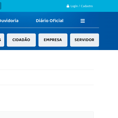
Login / Cadastro
Ouvidoria
Diário Oficial
S
CIDADÃO
EMPRESA
SERVIDOR