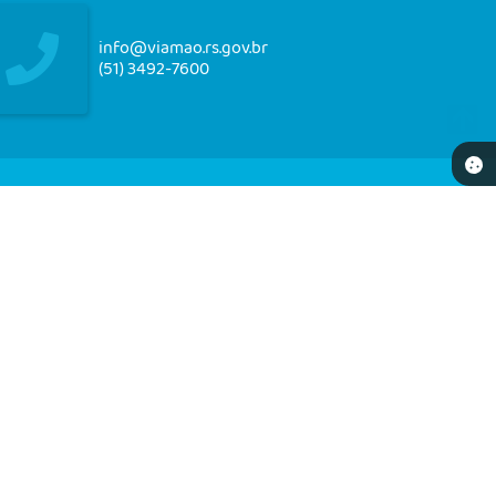
info@viamao.rs.gov.br
(51) 3492-7600
NEWSLETTER
re-se e receba em seu e-mail nossos informativos
18:09