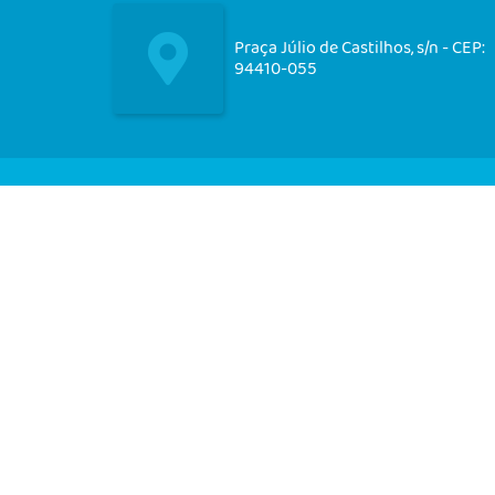
Praça Júlio de Castilhos, s/n - CEP:
94410-055
Nos acompanhe em nossas
redes socias!
CIDADÃO
EMPRESA
SERVIDOR
V