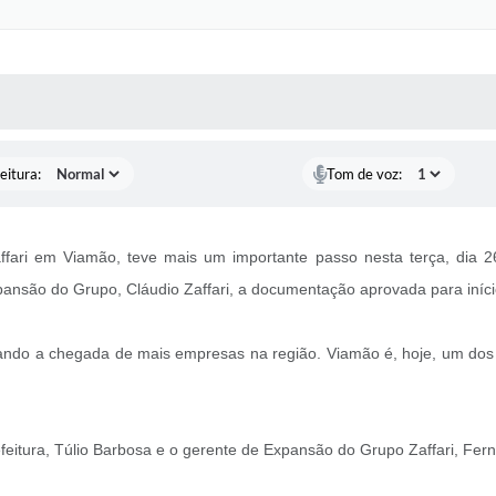
 MÍDIAS
RECEBA NOTÍCIAS
eitura:
Tom de voz:
fari em Viamão, teve mais um importante passo nesta terça, dia 26.
xpansão do Grupo, Cláudio Zaffari, a documentação aprovada para iníci
ando a chegada de mais empresas na região. Viamão é, hoje, um dos 
eitura, Túlio Barbosa e o gerente de Expansão do Grupo Zaffari, Fern