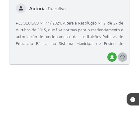
Autoria:
Executivo
RESOLUÇÃO Nº 11/ 2021. Altera a Resolução Nº 2, de 27 de
outubro de 2015, que fixa normas para o credenciamento e
autorização de funcionamento das Instituições Públicas de
Educação Básica, no Sistema Municipal de Ensino de
Viamão, Rio Grande do Sul
BAIXAR
G
O
S
T
E
I
Telefone: (51) 3492-7600