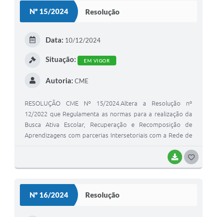
S
Nº 15/2024
Resolução
T
E
Data:
10/12/2024
I
Situação:
EM VIGOR
Autoria:
CME
RESOLUÇÃO CME Nº 15/2024.Altera a Resolução nº
12/2022 que Regulamenta as normas para a realização da
Busca Ativa Escolar, Recuperação e Recomposição de
Aprendizagens com parcerias Intersetoriais com a Rede de
Apoio Educacional (RAE) no Sistema Municipal de Ensino de
Viamão.
BAIXAR
G
O
S
Nº 16/2024
Resolução
T
E