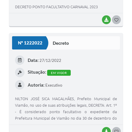
DECRETO PONTO FACULTATIVO CARNAVAL 2023
BAIXAR
G
O
S
Nº 1222022
Decreto
T
E
Data:
27/12/2022
I
Situação:
EM VIGOR
Autoria:
Executivo
NILTON JOSÉ SICA MAGALHÃES, Prefeito Municipal de
Viamão, no uso de suas atribuições legais, DECRETA: Art. 1º
- É considerado ponto facultativo o expediente da
Prefeitura Municipal de Viamão no dia 30 de dezembro do
corrente ano. Art. 2º -Excetuam-se do que dispõe o artigo
1º os serviços de continuidade indispensável, como
BAIXAR
G