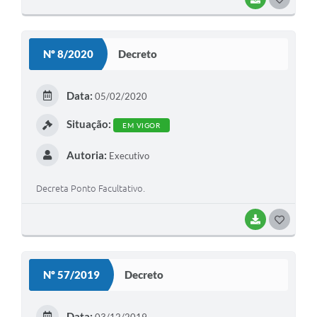
serviços de coleta de lixo, iluminação pública, aterro
O
sanitário, plantão de motoristas da SMOSP, conselho
S
tutelar, plantões de borracharia e mecânica, serviços de
Nº 8/2020
Decreto
ambulância, Unidade de Pronto Atendimento - UPA,
T
vigilância, cemitérios e fiscalização de trânsito. Art. 3º - Este
E
Decreto entrará em vigor na data de sua publicação.
Data:
05/02/2020
I
Situação:
EM VIGOR
Autoria:
Executivo
Decreta Ponto Facultativo.
BAIXAR
G
O
S
Nº 57/2019
Decreto
T
E
Data:
03/12/2019