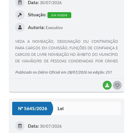
Data:
30/07/2026
I
Situação:
EM VIGOR
Autoria:
Executivo
VEDA A NOMEAÇÃO, DESIGNAÇÃO OU CONTRATAÇÃO
PARA CARGOS EM COMISSÃO, FUNÇÕES DE CONFIANÇA E
CARGOS DE LIVRE NOMEAÇÃO NO ÂMBITO DO MUNICÍPIO
DE VIAMÃO/RS DE PESSOAS CONDENADAS POR CRIMES
RESULTANTES DE RACISMO, INJÚRIA RACIAL E PRÁTICAS
Publicado no Diário Oficial em 28/07/2026 na edição: 251
DISCRIMINATÓRIAS CONTRA PESSOAS LGBTQIA
(LGBTfobia), CRIMES CONTRA AS MULHERES E FEMINICÍDIO
BAIXAR
G
E, DÁ OUTRAS PROVIDÊNCIAS.
O
S
Nº 5645/2026
Lei
T
E
Data:
30/07/2026
I