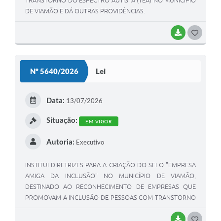
DE VIAMÃO E DÁ OUTRAS PROVIDÊNCIAS.
BAIXAR
G
O
S
Nº 5640/2026
Lei
T
E
Data:
13/07/2026
I
Situação:
EM VIGOR
Autoria:
Executivo
INSTITUI DIRETRIZES PARA A CRIAÇÃO DO SELO "EMPRESA
AMIGA DA INCLUSÃO" NO MUNICÍPIO DE VIAMÃO,
DESTINADO AO RECONHECIMENTO DE EMPRESAS QUE
PROMOVAM A INCLUSÃO DE PESSOAS COM TRANSTORNO
DO ESPECTRO AUTISTA (TEA) E PESSOAS COM DEFICIÊNCIA
(PCDS) NO MERCADO DE TRABALHO, E DÁ OUTRAS
BAIXAR
G