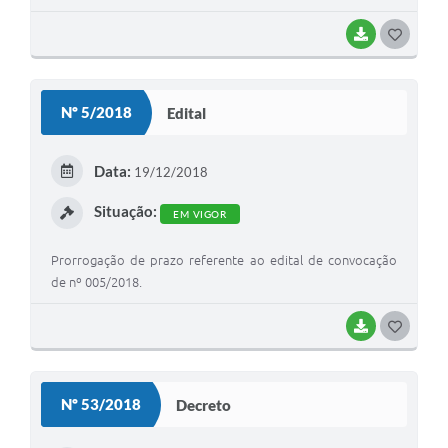
BAIXAR
G
O
S
Nº 5/2018
Edital
T
E
Data:
19/12/2018
I
Situação:
EM VIGOR
Prorrogação de prazo referente ao edital de convocação
de nº 005/2018.
BAIXAR
G
O
S
Nº 53/2018
Decreto
T