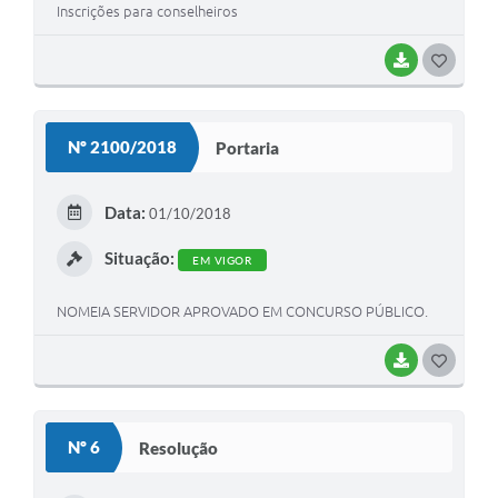
Inscrições para conselheiros
BAIXAR
G
O
S
Nº 2100/2018
Portaria
T
E
Data:
01/10/2018
I
Situação:
EM VIGOR
NOMEIA SERVIDOR APROVADO EM CONCURSO PÚBLICO.
BAIXAR
G
O
S
Nº 6
Resolução
T