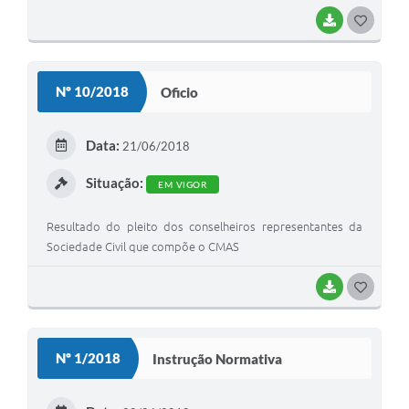
BAIXAR
G
O
S
Nº 10/2018
Oficio
T
E
Data:
21/06/2018
I
Situação:
EM VIGOR
Resultado do pleito dos conselheiros representantes da
Sociedade Civil que compõe o CMAS
BAIXAR
G
O
S
Nº 1/2018
Instrução Normativa
T
E