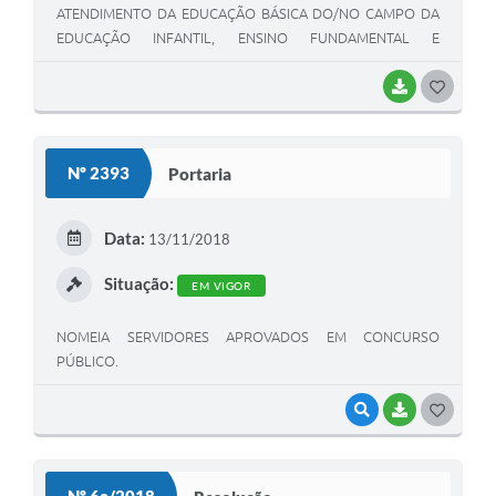
ATENDIMENTO DA EDUCAÇÃO BÁSICA DO/NO CAMPO DA
EDUCAÇÃO INFANTIL, ENSINO FUNDAMENTAL E
EDUCAÇÃO DE JOVENS E ADULTOS.
BAIXAR
G
O
S
Nº 2393
Portaria
T
E
Data:
13/11/2018
I
Situação:
EM VIGOR
NOMEIA SERVIDORES APROVADOS EM CONCURSO
PÚBLICO.
VISUALIZAR
BAIXAR
G
O
S