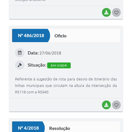
BAIXAR
G
O
S
Nº 486/2018
Oficio
T
E
Data:
27/06/2018
I
Situação:
EM VIGOR
Referente à sugestão de rota para desvio de itinerário das
linhas municipais que circulam na altura da intersecção da
RS118 com a RS040.
BAIXAR
G
O
S
Nº 4/2018
Resolução