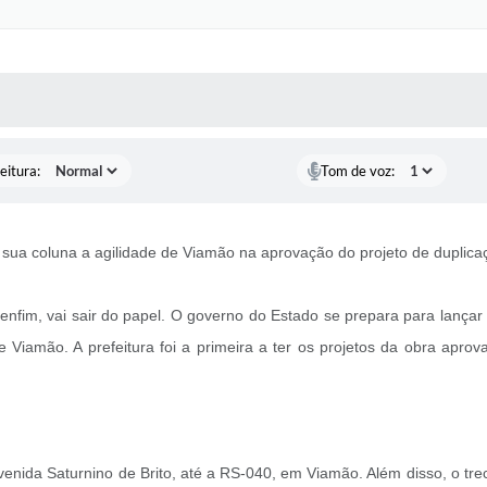
 MÍDIAS
RECEBA NOTÍCIAS
eitura:
Tom de voz:
 sua coluna a agilidade de Viamão na aprovação do projeto de duplic
nfim, vai sair do papel. O governo do Estado se prepara para lançar
 Viamão. A prefeitura foi a primeira a ter os projetos da obra apro
a Avenida Saturnino de Brito, até a RS-040, em Viamão. Além disso, o 