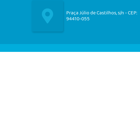
Praça Júlio de Castilhos, s/n - CEP:
94410-055
Nos acompanhe em nossas
redes socias!
CIDADÃO
EMPRESA
SERVIDOR
V