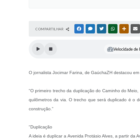
COMPARTILHAR
FACEBOOK
MESSENGER
TWITTER
WHATSAPP
OUTRAS
Velocidade de l
O jornalista Jocimar Farina, de GaúchaZH destacou em
“O primeiro trecho da duplicação do Caminho do Meio, e
quilômetros da via. O trecho que será duplicado é o de
construção.”
“Duplicação
A ideia é duplicar a Avenida Protásio Alves, a partir d