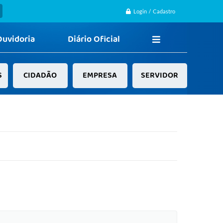
Login / Cadastro
Ouvidoria
Diário Oficial
S
CIDADÃO
EMPRESA
SERVIDOR