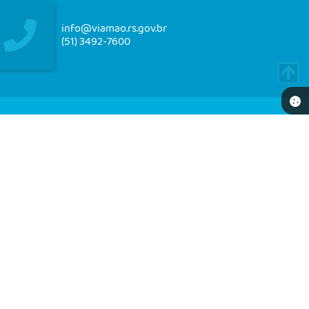
info@viamao.rs.gov.br
(51) 3492-7600
NEWSLETTER
re-se e receba em seu e-mail nossos informativos
18:09