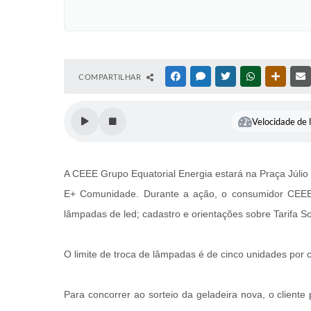
COMPARTILHAR
FACEBOOK
MESSENGER
TWITTER
WHATSAPP
OUTRAS
Velocidade de l
A CEEE Grupo Equatorial Energia estará na Praça Júlio 
E+ Comunidade. Durante a ação, o consumidor CEEE/Eq
lâmpadas de led; cadastro e orientações sobre Tarifa So
O limite de troca de lâmpadas é de cinco unidades por 
Para concorrer ao sorteio da geladeira nova, o cliente 