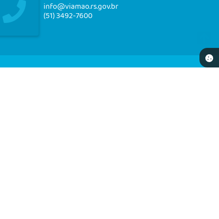
info@viamao.rs.gov.br
(51) 3492-7600
NEWSLETTER
re-se e receba em seu e-mail nossos informativos
16:13