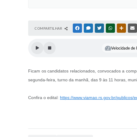
COMPARTILHAR
FACEBOOK
MESSENGER
TWITTER
WHATSAPP
OUTRAS
Velocidade de l
Ficam os candidatos relacionados, convocados a compa
segunda-feira, turno da manhã, das 9 às 11 horas, mun
Confira o edital:
https://www.viamao.rs.gov.br/publicos