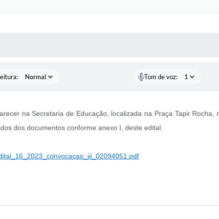
 MÍDIAS
RECEBA NOTÍCIAS
eitura:
Tom de voz:
recer na Secretaria de Educação, localizada na Praça Tapir Rocha, 
idos dos documentos conforme anexo I, deste edital.
/edital_16_2023_convocacao_iii_02094051.pdf