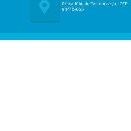
Praça Júlio de Castilhos, s/n - CEP:
94410-055
Nos acompanhe em nossas
redes socias!
CIDADÃO
EMPRESA
SERVIDOR
V