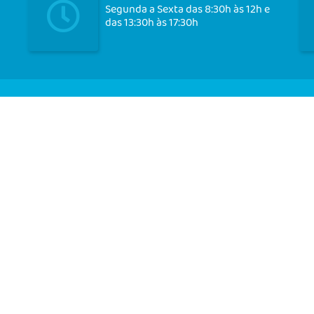
Segunda a Sexta das 8:30h às 12h e
das 13:30h às 17:30h
Cadast
ersão do Sistema:
3.5.3 - 19/06/2026
Portal atualizado em:
06/08/2026 
© Copyright Instar - 2006-2026. Todos os direitos reservados - Instar Tecnologia