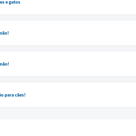
es e gatos
mão!
amão!
o para cães!