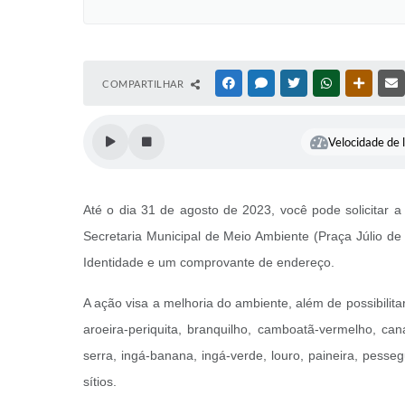
COMPARTILHAR
FACEBOOK
MESSENGER
TWITTER
WHATSAPP
OUTRAS
Velocidade de l
Até o dia 31 de agosto de 2023, você pode solicitar a
Secretaria Municipal de Meio Ambiente (Praça Júlio de 
Identidade e um comprovante de endereço.
A ação visa a melhoria do ambiente, além de possibilita
aroeira-periquita, branquilho, camboatã-vermelho, canaf
serra, ingá-banana, ingá-verde, louro, paineira, pes
sítios.