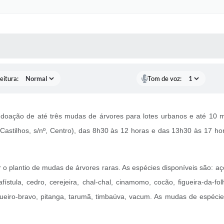
 MÍDIAS
RECEBA NOTÍCIAS
eitura:
Tom de voz:
 doação de até três mudas de árvores para lotes urbanos e até 10 m
Castilhos, s/nº, Centro), das 8h30 às 12 horas e das 13h30 às 17 hor
r o plantio de mudas de árvores raras. As espécies disponíveis são: a
ístula, cedro, cerejeira, chal-chal, cinamomo, cocão, figueira-da-fol
segueiro-bravo, pitanga, tarumã, timbaúva, vacum. As mudas de espé