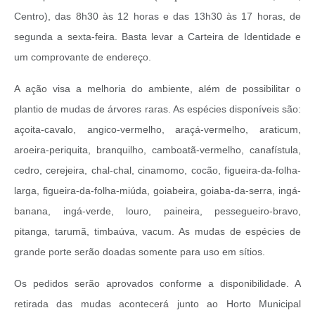
Centro), das 8h30 às 12 horas e das 13h30 às 17 horas, de
segunda a sexta-feira. Basta levar a Carteira de Identidade e
um comprovante de endereço.
A ação visa a melhoria do ambiente, além de possibilitar o
plantio de mudas de árvores raras. As espécies disponíveis são:
açoita-cavalo, angico-vermelho, araçá-vermelho, araticum,
aroeira-periquita, branquilho, camboatã-vermelho, canafístula,
cedro, cerejeira, chal-chal, cinamomo, cocão, figueira-da-folha-
larga, figueira-da-folha-miúda, goiabeira, goiaba-da-serra, ingá-
banana, ingá-verde, louro, paineira, pessegueiro-bravo,
pitanga, tarumã, timbaúva, vacum. As mudas de espécies de
grande porte serão doadas somente para uso em sítios.
Os pedidos serão aprovados conforme a disponibilidade. A
retirada das mudas acontecerá junto ao Horto Municipal