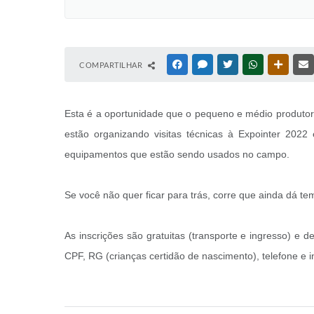
COMPARTILHAR
FACEBOOK
MESSENGER
TWITTER
WHATSAPP
OUTRAS
Esta é a oportunidade que o pequeno e médio produtor r
estão organizando visitas técnicas à Expointer 202
equipamentos que estão sendo usados no campo.
Se você não quer ficar para trás, corre que ainda dá temp
As inscrições são gratuitas (transporte e ingresso) e 
CPF, RG (crianças certidão de nascimento), telefone e i