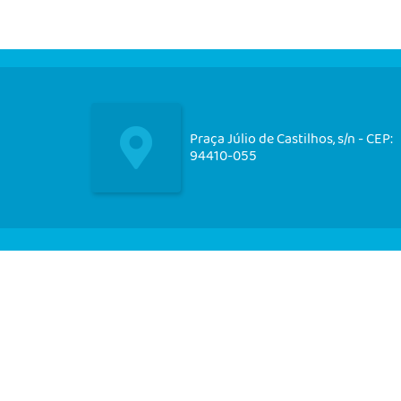
Praça Júlio de Castilhos, s/n - CEP:
94410-055
Nos acompanhe em nossas
redes socias!
CIDADÃO
EMPRESA
SERVIDOR