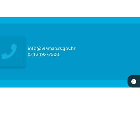
info@viamao.rs.gov.br
(51) 3492-7600
NEWSLETTER
re-se e receba em seu e-mail nossos informativos