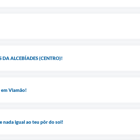
DA ALCEBÍADES (CENTRO)!
m em Viamão!
 nada igual ao teu pôr do sol!