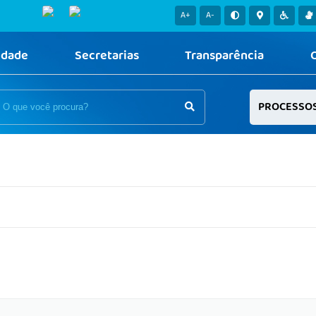
A+
A-
idade
Secretarias
Transparência
PROCESSO