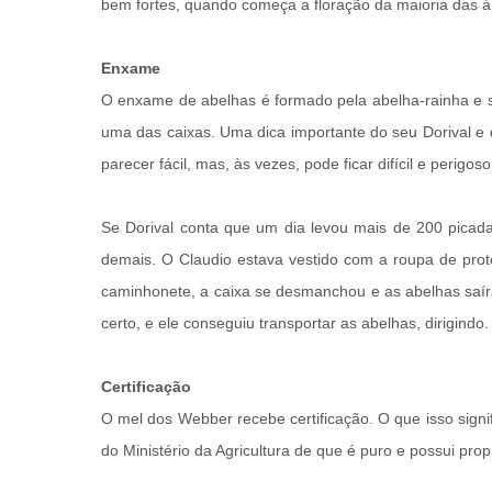
bem fortes, quando começa a floração da maioria das á
Enxame
O enxame de abelhas é formado pela abelha-rainha e su
uma das caixas. Uma dica importante do seu Dorival e 
parecer fácil, mas, às vezes, pode ficar difícil e perigoso
Se Dorival conta que um dia levou mais de 200 picadas
demais. O Claudio estava vestido com a roupa de pr
caminhonete, a caixa se desmanchou e as abelhas saíram
certo, e ele conseguiu transportar as abelhas, dirigind
Certificação
O mel dos Webber recebe certificação. O que isso sign
do Ministério da Agricultura de que é puro e possui prop