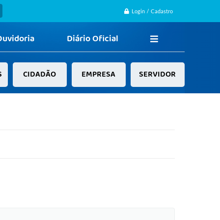
Login / Cadastro
Ouvidoria
Diário Oficial
S
CIDADÃO
EMPRESA
SERVIDOR