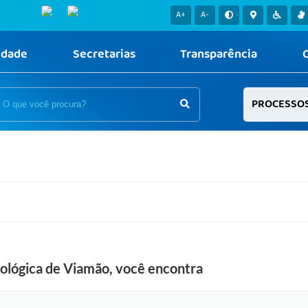
A+
A-
idade
Secretarias
Transparência
PROCESSO
cológica de Viamão, você encontra