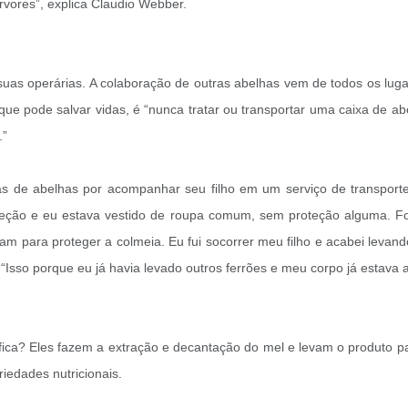
rvores”, explica Claudio Webber.
as operárias. A colaboração de outras abelhas vem de todos os lugar
que pode salvar vidas, é “nunca tratar ou transportar uma caixa de a
.”
 de abelhas por acompanhar seu filho em um serviço de transporte, 
oteção e eu estava vestido de roupa comum, sem proteção alguma. 
 para proteger a colmeia. Eu fui socorrer meu filho e acabei levando
o. “Isso porque eu já havia levado outros ferrões e meu corpo já estava
ifica? Eles fazem a extração e decantação do mel e levam o produto 
riedades nutricionais.