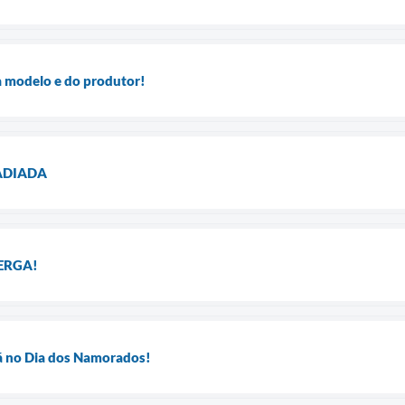
a modelo e do produtor!
 ADIADA
ERGA!
á no Dia dos Namorados!