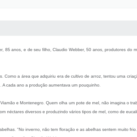
 MÍDIAS
RECEBA NOTÍCIAS
, 85 anos, e de seu filho, Claudio Webber, 50 anos, produtores do m
. Como a área que adquiriu era de cultivo de arroz, tentou uma cria
ou. A cada ano a produção aumentava um pouquinho.
Viamão e Montenegro. Quem olha um pote de mel, não imagina o trabal
 néctares diversos e produzindo vários tipos de mel, como de eucalip
abelhas. “No inverno, não tem floração e as abelhas sentem muito frio