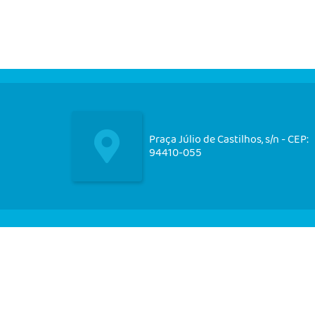
Praça Júlio de Castilhos, s/n - CEP:
94410-055
Nos acompanhe em nossas
redes socias!