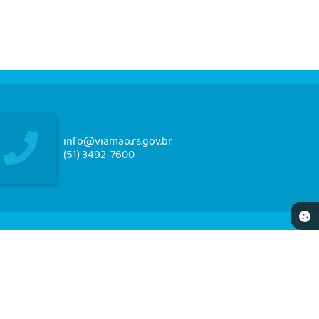
info@viamao.rs.gov.br
(51) 3492-7600
NEWSLETTER
re-se e receba em seu e-mail nossos informativos