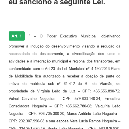
eu sanciono a seguinte Lei.
Art. 1
º – O Poder Executivo Municipal, objetivando
promover a indução do desenvolvimento visando a redução da
necessidade de deslocamento, a diversificação dos usos e
atividades e a integração municipal e regional dos transportes, em
conformidade com o Art.23 da Lei Municipal nº 4.190/2013-Plano
de Mobilidade fica autorizado a receber a doação de parte do
imóvel de matrícula sob nº 61.412 do R.I de Viamão, de
propriedade de Virgínia Leão da Luz – CPF: 435.656.890-72;
Volnei Carvalho Nogueira – CPF: 579.803.140-34; Ernestina
Consoladora Nogueira – CPF: 435.662.780-68; Valquíria Leão
Nogueira – CPF: 908.705.300-20; Marco Antônio Leão Nogueira –
CPF: 292.307.990-68 e sua esposa Vera Lúcia Ramos Nogueira –
CPF: 334.251.670-49; Sonia Leão Nogueira – CPF: 583.876.920-