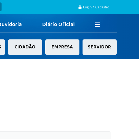
Login / Cadastro
Ouvidoria
Diário Oficial
S
CIDADÃO
EMPRESA
SERVIDOR