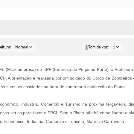
 MÍDIAS
RECEBA NOTÍCIAS
eitura:
Tom de voz:
ME (Microempresa) ou EPP (Empresa de Pequeno Porte), a Prefeitura d
CI). A orientação é realizada por um soldado do Corpo de Bombeiro
s suas necessidades na hora de contratar a confecção do Plano.
conômico, Indústria, Comércio e Turismo na próxima terça-feira, d
as sérias para fazer o PPCI. Sem o Plano não há como liberar o alvar
to Econômico, Indústria, Comércio e Turismo, Maurício Carravetta.