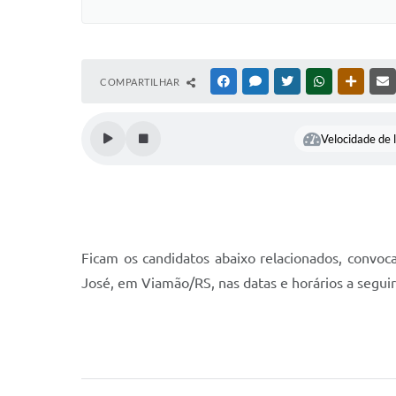
COMPARTILHAR
FACEBOOK
MESSENGER
TWITTER
WHATSAPP
OUTRAS
Velocidade de l
Ficam os candidatos abaixo relacionados, convoca
José, em Viamão/RS, nas datas e horários a segui