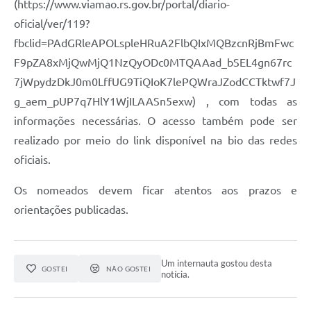
(https://www.viamao.rs.gov.br/portal/diario-
oficial/ver/119?
fbclid=PAdGRleAPOLspleHRuA2FlbQIxMQBzcnRjBmFwc
F9pZA8xMjQwMjQ1NzQyODc0MTQAAad_bSEL4gn67rc
7jWpydzDkJ0m0LffUG9TiQIoK7lePQWraJZodCCTktwf7J
g_aem_pUP7q7HlY1WjILAASn5exw) , com todas as
informações necessárias. O acesso também pode ser
realizado por meio do link disponível na bio das redes
oficiais.
Os nomeados devem ficar atentos aos prazos e
orientações publicadas.
Um internauta gostou desta
GOSTEI
NÃO GOSTEI
notícia.