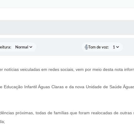
 MÍDIAS
RECEBA NOTÍCIAS
eitura:
Tom de voz:
cer notícias veiculadas em redes sociais, vem por meio desta nota info
de Educação Infantil Águas Claras e da nova Unidade de Saúde Águas 
dências próximas, todas de famílias que foram realocadas de outras 
da;