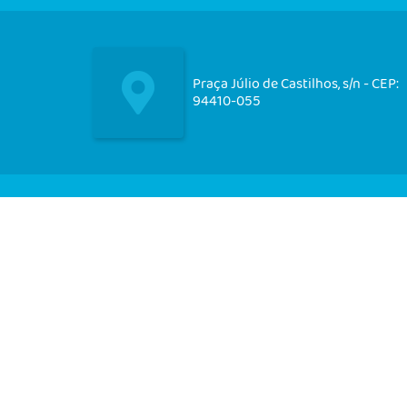
Praça Júlio de Castilhos, s/n - CEP:
94410-055
Nos acompanhe em nossas
redes socias!
CIDADÃO
EMPRESA
SERVIDOR