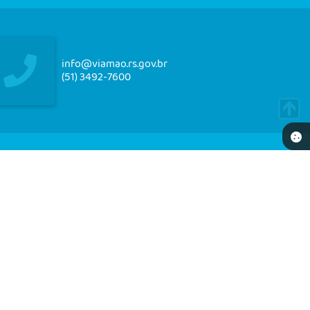
info@viamao.rs.gov.br
(51) 3492-7600
NEWSLETTER
re-se e receba em seu e-mail nossos informativos