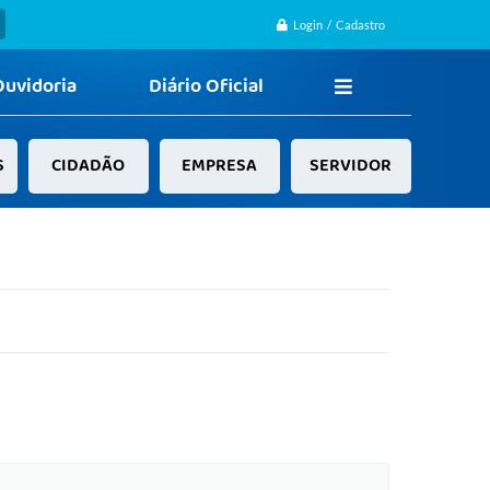
Login / Cadastro
Ouvidoria
Diário Oficial
S
CIDADÃO
EMPRESA
SERVIDOR