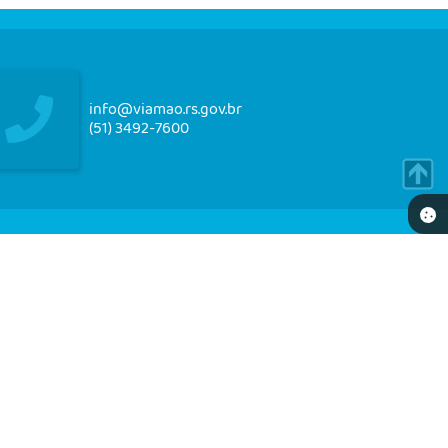
info@viamao.rs.gov.br
(51) 3492-7600
NEWSLETTER
re-se e receba em seu e-mail nossos informativos