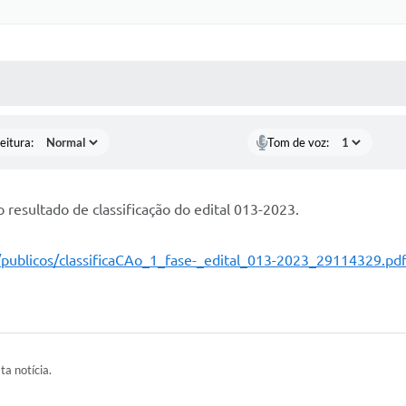
 MÍDIAS
RECEBA NOTÍCIAS
eitura:
Tom de voz:
 resultado de classificação do edital 013-2023.
/publicos/classificaCAo_1_fase-_edital_013-2023_29114329.pd
ta notícia.