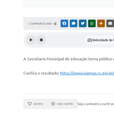
COMPARTILHAR
FACEBOOK
MESSENGER
TWITTER
WHATSAPP
OUTRAS
Velocidade de l
A Secretaria Municipal de educação torna público o
Confira o resultado:
https://www.viamao.rs.gov.br
Seja o primeiro a curtir es
GOSTEI
NÃO GOSTEI