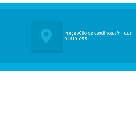
Praça Júlio de Castilhos, s/n - CEP:
94410-055
Nos acompanhe em nossas
redes socias!
CIDADÃO
EMPRESA
SERVIDOR