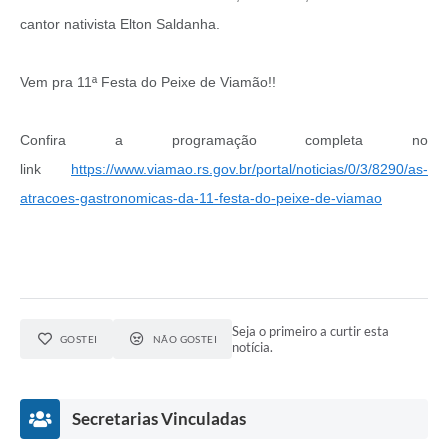
cantor nativista Elton Saldanha.
Vem pra 11ª Festa do Peixe de Viamão!!
Confira a programação completa no
link
https://www.viamao.rs.gov.br/portal/noticias/0/3/8290/as-
atracoes-gastronomicas-da-11-festa-do-peixe-de-viamao
Seja o primeiro a curtir esta
GOSTEI
NÃO GOSTEI
notícia.
Secretarias Vinculadas