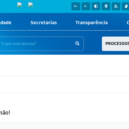
A+
A-
idade
Secretarias
Transparência
PROCESSO
mão!