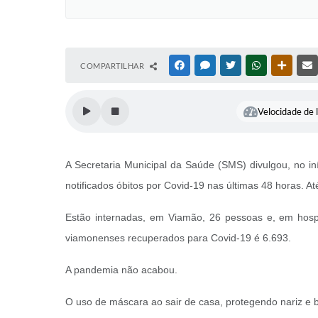
COMPARTILHAR
FACEBOOK
MESSENGER
TWITTER
WHATSAPP
OUTRAS
Velocidade de l
A Secretaria Municipal da Saúde (SMS) divulgou, no i
notificados óbitos por Covid-19 nas últimas 48 horas.
Estão internadas, em Viamão, 26 pessoas e, em hosp
viamonenses recuperados para Covid-19 é 6.693.
A pandemia não acabou.
O uso de máscara ao sair de casa, protegendo nariz e b