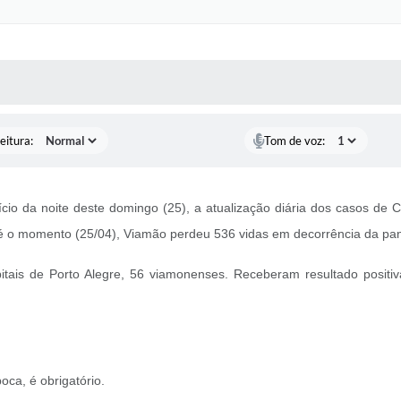
 MÍDIAS
RECEBA NOTÍCIAS
eitura:
Tom de voz:
nício da noite deste domingo (25), a atualização diária dos casos 
 Até o momento (25/04), Viamão perdeu 536 vidas em decorrência da pa
itais de Porto Alegre, 56 viamonenses. Receberam resultado posit
oca, é obrigatório.