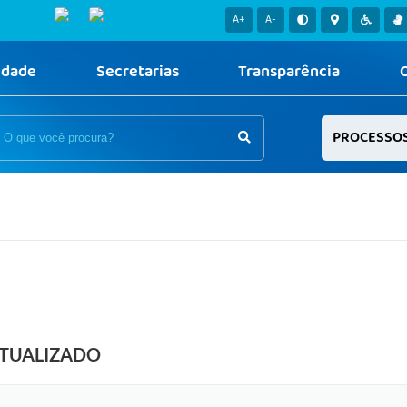
A+
A-
idade
Secretarias
Transparência
PROCESSO
ATUALIZADO