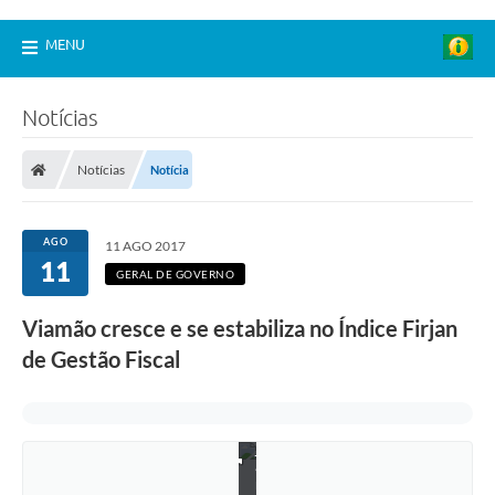
MENU
F
Notícias
o
n
t
Notícias
Notícia
e
h
t
t
AGO
11 AGO 2017
p
11
:
GERAL DE GOVERNO
/
/
Viamão cresce e se estabiliza no Índice Firjan
w
w
de Gestão Fiscal
w
.
f
i
r
j
a
n