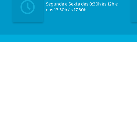
Segunda a Sexta das 8:30h às 12h e
das 13:30h às 17:30h
Cadast
ersão do Sistema:
3.5.3 - 19/06/2026
Portal atualizado em:
05/08/2026 
© Copyright Instar - 2006-2026. Todos os direitos reservados - Instar Tecnologia