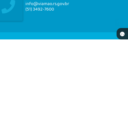
info@viamao.rs.gov.br
(51) 3492-7600
NEWSLETTER
re-se e receba em seu e-mail nossos informativos
17:56