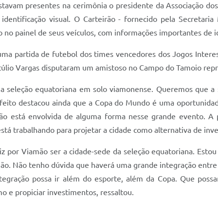
Estavam presentes na cerimônia o presidente da Associação dos
identificação visual. O Carteirão - fornecido pela Secretaria
o no painel de seus veículos, com informações importantes de id
uma partida de futebol dos times vencedores dos Jogos Inter
etúlio Vargas disputaram um amistoso no Campo do Tamoio repre
 a seleção equatoriana em solo viamonense. Queremos que a 
efeito destacou ainda que a Copa do Mundo é uma oportunidad
o está envolvida de alguma forma nesse grande evento. A pe
á trabalhando para projetar a cidade como alternativa de inves
iz por Viamão ser a cidade-sede da seleção equatoriana. Esto
ão. Não tenho dúvida que haverá uma grande integração entre 
tegração possa ir além do esporte, além da Copa. Que possam
mo e propiciar investimentos, ressaltou.