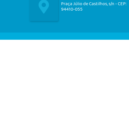
Praça Júlio de Castilhos, s/n - CEP:
94410-055
Nos acompanhe em nossas
redes socias!
CIDADÃO
EMPRESA
SERVIDOR
V