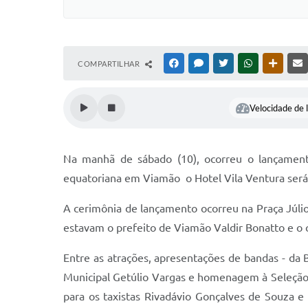
COMPARTILHAR
FACEBOOK
MESSENGER
TWITTER
WHATSAPP
OUTRAS
Velocidade de l
Na manhã de sábado (10), ocorreu o lançamento
equatoriana em Viamão  o Hotel Vila Ventura ser
A cerimônia de lançamento ocorreu na Praça Júli
estavam o prefeito de Viamão Valdir Bonatto e o 
Entre as atrações, apresentações de bandas - da 
Municipal Getúlio Vargas e homenagem à Seleção 
para os taxistas Rivadávio Gonçalves de Souza e 