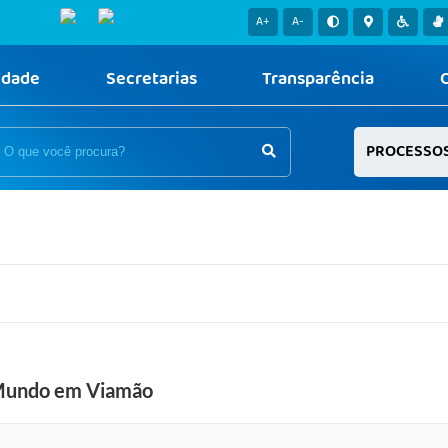
A+
A-
idade
Secretarias
Transparência
PROCESSO
o Mundo em Viamão