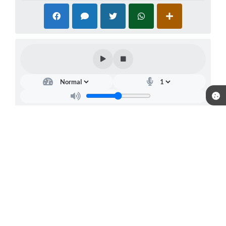
Telefone: (51) 3492-7600
Endereço: Praça Júlio de Castilhos, s/n | CEP: 94410-055
Segunda a Sexta das 8:30h às 12h e das 13:30h às 17:30h
CNPJ: 88.000.914/0001-01
Prefeitura Municipal Viamão-RS
Versão do Sistema:
3.5.3 - 19/06/2026