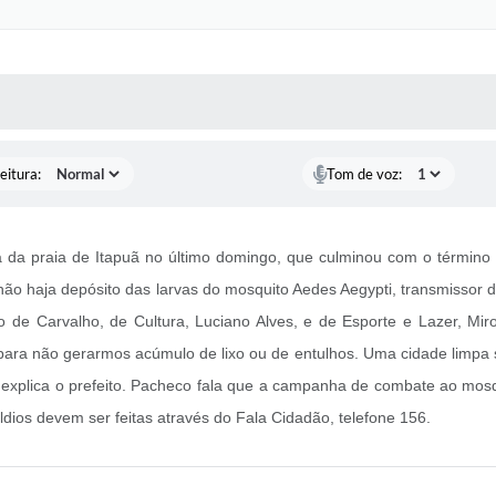
 MÍDIAS
RECEBA NOTÍCIAS
eitura:
Tom de voz:
a da praia de Itapuã no último domingo, que culminou com o término
 não haja depósito das larvas do mosquito Aedes Aegypti, transmisso
de Carvalho, de Cultura, Luciano Alves, e de Esporte e Lazer, Miro 
a não gerarmos acúmulo de lixo ou de entulhos. Uma cidade limpa se
explica o prefeito. Pacheco fala que a campanha de combate ao mosqu
ldios devem ser feitas através do Fala Cidadão, telefone 156.