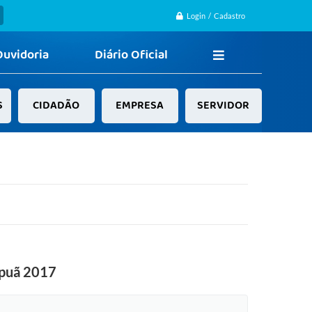
Login / Cadastro
Ouvidoria
Diário Oficial
S
CIDADÃO
EMPRESA
SERVIDOR
tapuã 2017