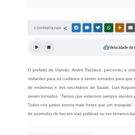
COMPARTILHAR
FACEBOOK
MESSENGER
TWITTER
WHATSAPP
OUTRAS
Velocidade de l
O prefeito de Viamão, André Pacheco, percorreu a orl
visitantes para os cuidados a serem tomados para que
de endemias e dos secretários de Saúde, Luis Augusto 
serem tomados. “Temos que estarmos sempre atentos par
Todos nós juntos somos mais fortes que um mosquito”, 
de acúmulos de lixo em vias públicas ou em terrenos ba