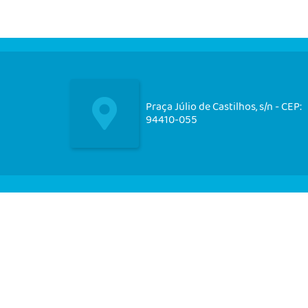
Praça Júlio de Castilhos, s/n - CEP:
94410-055
Nos acompanhe em nossas
redes socias!
CIDADÃO
EMPRESA
SERVIDOR