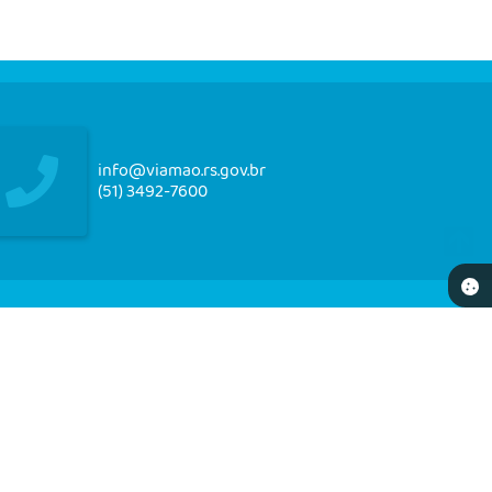
info@viamao.rs.gov.br
(51) 3492-7600
NEWSLETTER
re-se e receba em seu e-mail nossos informativos