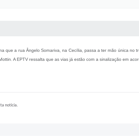
 MÍDIAS
RECEBA NOTÍCIAS
 que a rua Ângelo Somariva, na Cecília, passa a ter mão única no tre
ottin. A EPTV ressalta que as vias já estão com a sinalização em aco
ta notícia.