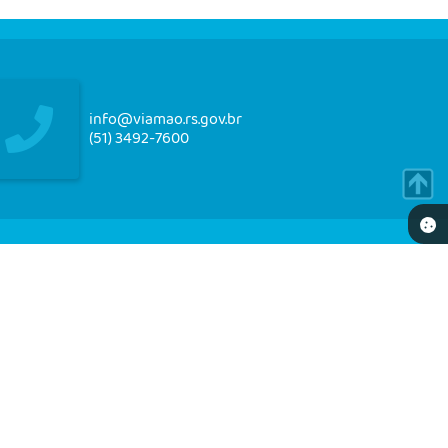
info@viamao.rs.gov.br
(51) 3492-7600
NEWSLETTER
re-se e receba em seu e-mail nossos informativos