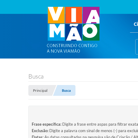
C
Busca
Principal
Busca
Frase específica:
Digite a frase entre aspas para filtrar exat
Exclusão:
Digite a palavra com sinal de menos (-) para exclu
Datas:
As datas consultadas na pesquisa são de Criação / Al