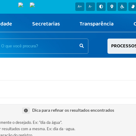
A+
A-
idade
Secretarias
Transparência
PROCESSO
Dica para refinar os resultados encontrados
amente o desejado. Ex: "dia da água".
ir resultados com a mesma. Ex: dia da -agua.
teração do registro.