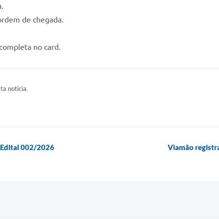
.
 ordem de chegada.
completa no card.
ta notícia.
 Edital 002/2026
Viamão registra