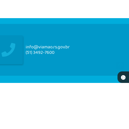
info@viamao.rs.gov.br
(51) 3492-7600
NEWSLETTER
re-se e receba em seu e-mail nossos informativos