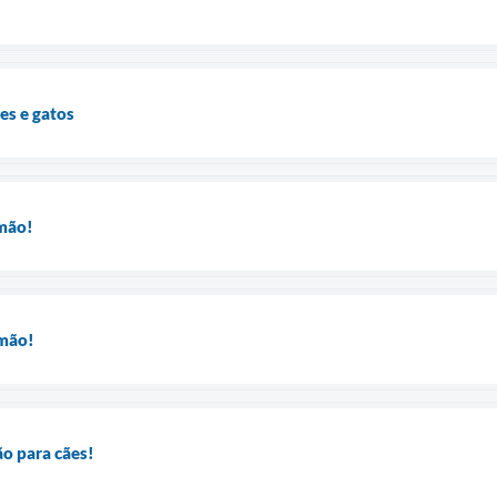
es e gatos
mão!
amão!
o para cães!