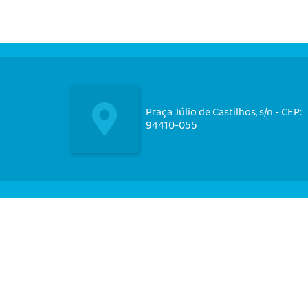
Praça Júlio de Castilhos, s/n - CEP:
94410-055
Nos acompanhe em nossas
redes socias!
CIDADÃO
EMPRESA
SERVIDOR