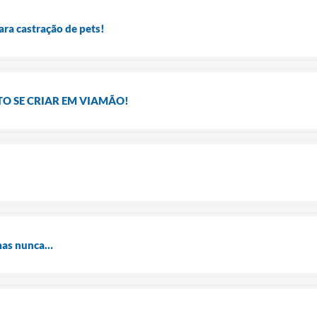
ra castração de pets!
O SE CRIAR EM VIAMÃO!
mas nunca…