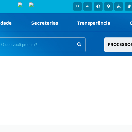
A+
A-
idade
Secretarias
Transparência
PROCESSO