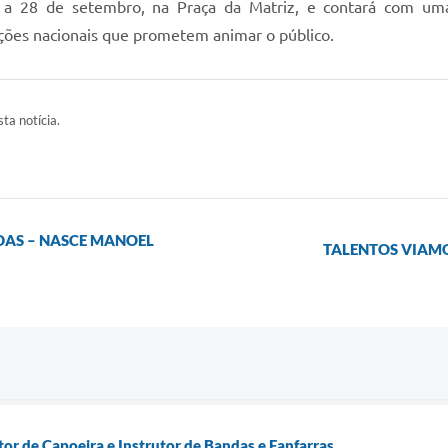
4 a 28 de setembro, na Praça da Matriz, e contará com uma
ações nacionais que prometem animar o público.
ta notícia.
AS – NASCE MANOEL
TALENTOS VIAMO
tor de Capoeira e Instrutor de Bandas e Fanfarras