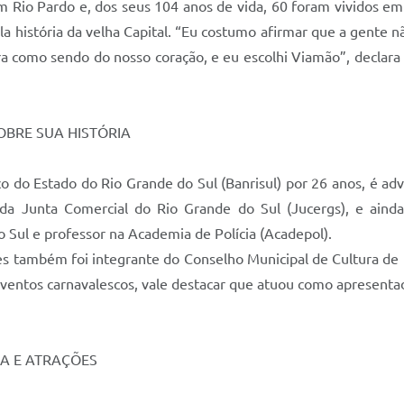
m Rio Pardo e, dos seus 104 anos de vida, 60 foram vividos e
 pela história da velha Capital. “Eu costumo afirmar que a gente 
a como sendo do nosso coração, e eu escolhi Viamão”, declara
OBRE SUA HISTÓRIA
o do Estado do Rio Grande do Sul (Banrisul) por 26 anos, é ad
ral da Junta Comercial do Rio Grande do Sul (Jucergs), e ain
 Sul e professor na Academia de Polícia (Acadepol).
s também foi integrante do Conselho Municipal de Cultura de 
eventos carnavalescos, vale destacar que atuou como apresentad
RA E ATRAÇÕES