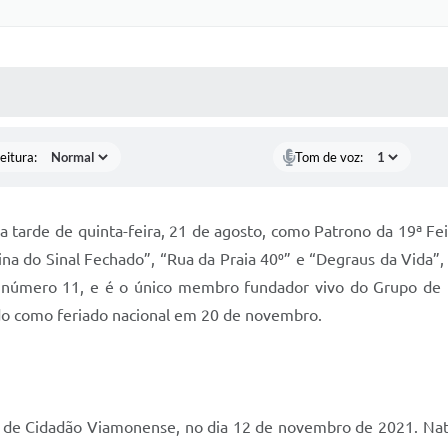
 MÍDIAS
RECEBA NOTÍCIAS
eitura:
Tom de voz:
tarde de quinta-feira, 21 de agosto, como Patrono da 19ª Feir
larina do Sinal Fechado”, “Rua da Praia 40⁰” e “Degraus da Vid
 número 11, e é o único membro fundador vivo do Grupo de Pe
ido como feriado nacional em 20 de novembro.
 de Cidadão Viamonense, no dia 12 de novembro de 2021. Natura