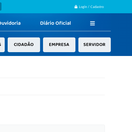
Login / Cadastro
Ouvidoria
Diário Oficial
S
CIDADÃO
EMPRESA
SERVIDOR