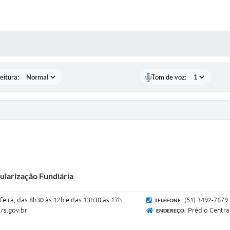
 MÍDIAS
eitura:
Tom de voz:
ularização Fundiária
feira, das 8h30 às 12h e das 13h30 às 17h.
(51) 3492-7679
TELEFONE:
rs.gov.br
Prédio Central
ENDEREÇO: