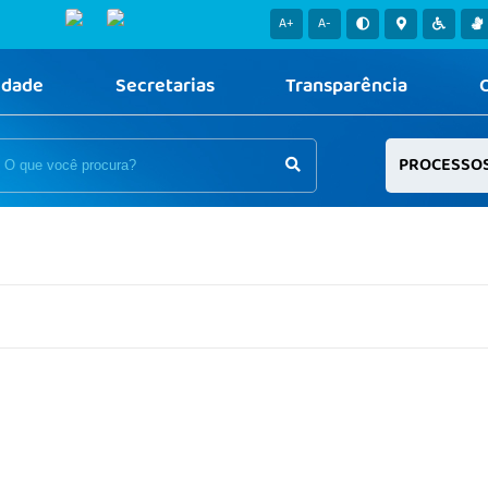
A+
A-
idade
Secretarias
Transparência
PROCESSO