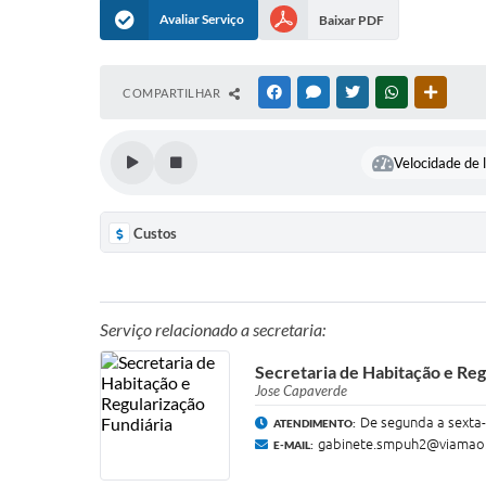
Avaliar Serviço
Baixar PDF
COMPARTILHAR
FACEBOOK
MESSENGER
TWITTER
WHATSAPP
OUTRAS
Velocidade de l
Custos
Serviço relacionado a secretaria:
Secretaria de Habitação e Reg
Jose Capaverde
De segunda a sexta-
ATENDIMENTO:
gabinete.smpuh2@viamao.
E-MAIL: