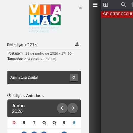
T
F
o
i
An error occur
g
n
g
d
l
e
S
i
d
Edição nº 215
e
b
Postagem:
11 de junho de 2026 - 17h30
a
r
Tamanho:
2 páginas (93,62 KB)
Assinatura Digital
Edições Anteriores
Junho
2026
D
S
T
Q
Q
S
S