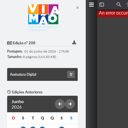
T
F
o
i
An error occur
g
n
g
d
l
e
S
i
d
Edição nº 208
e
b
Postagem:
01 de junho de 2026 - 17h38
a
r
Tamanho:
8 páginas (114,83 KB)
Assinatura Digital
Edições Anteriores
Junho
2026
D
S
T
Q
Q
S
S