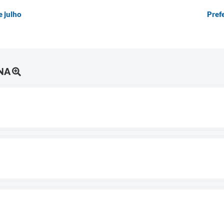
e julho
Pref
NA