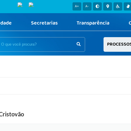
A+
A-
idade
Secretarias
Transparência
PROCESSO
Cristovão