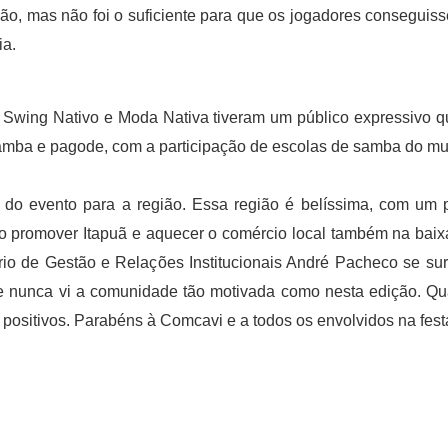
, mas não foi o suficiente para que os jogadores conseguissem
ia.
, Swing Nativo e Moda Nativa tiveram um público expressivo 
e samba e pagode, com a participação de escolas de samba do m
a do evento para a região. Essa região é belíssima, com um po
ivo promover Itapuã e aquecer o comércio local também na bai
etário de Gestão e Relações Institucionais André Pacheco se su
xe e nunca vi a comunidade tão motivada como nesta edição. Q
positivos. Parabéns à Comcavi e a todos os envolvidos na festa