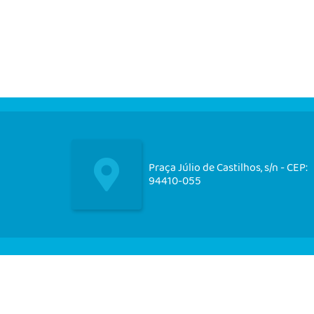
Praça Júlio de Castilhos, s/n - CEP:
94410-055
Nos acompanhe em nossas
redes socias!