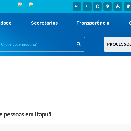
A+
A-
idade
Secretarias
Transparência
PROCESSO
de pessoas em Itapuã