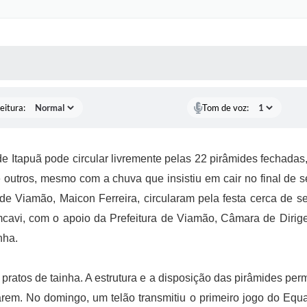
 MÍDIAS
RECEBA NOTÍCIAS
eitura:
Tom de voz:
e Itapuã pode circular livremente pelas 22 pirâmides fechada
 outros, mesmo com a chuva que insistiu em cair no final de 
 Viamão, Maicon Ferreira, circularam pela festa cerca de set
avi, com o apoio da Prefeitura de Viamão, Câmara de Dirige
nha.
 pratos de tainha. A estrutura e a disposição das pirâmides pe
rem. No domingo, um telão transmitiu o primeiro jogo do Equ