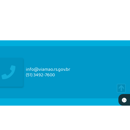
info@viamao.rs.gov.br
(51) 3492-7600
NEWSLETTER
re-se e receba em seu e-mail nossos informativos