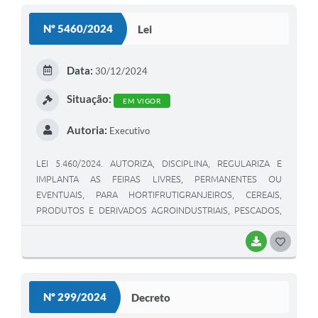
S
Nº 5460/2024
Lei
T
E
Data:
30/12/2024
I
Situação:
EM VIGOR
Autoria:
Executivo
LEI 5.460/2024. AUTORIZA, DISCIPLINA, REGULARIZA E
IMPLANTA AS FEIRAS LIVRES, PERMANENTES OU
EVENTUAIS, PARA HORTIFRUTIGRANJEIROS, CEREAIS,
PRODUTOS E DERIVADOS AGROINDUSTRIAIS, PESCADOS,
FLORES, MUDAS, PLANTAS MEDICINAIS E AROMÁTICAS, E
SIMILARES, CONVENCIONAIS OU ORGÂNICOS.
BAIXAR
G
O
S
Nº 299/2024
Decreto
T