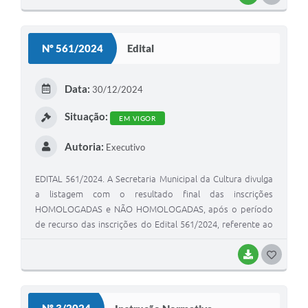
O
S
Nº 561/2024
Edital
T
E
Data:
30/12/2024
I
Situação:
EM VIGOR
Autoria:
Executivo
EDITAL 561/2024. A Secretaria Municipal da Cultura divulga
a listagem com o resultado final das inscrições
HOMOLOGADAS e NÃO HOMOLOGADAS, após o período
de recurso das inscrições do Edital 561/2024, referente ao
edital de Premiação – PNAB – POLÍTICA NACIONAL ALDIR
BLANC.
BAIXAR
G
O
S