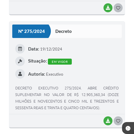
INSPEÇÃO MUNICIPAL – SIM E DÁ OUTRAS PROVIDENCIAS.
BAIXAR
G
O
S
Nº 275/2024
Decreto
T
E
Data:
19/12/2024
I
Situação:
EM VIGOR
Autoria:
Executivo
DECRETO EXECUTIVO 275/2024. ABRE CRÉDITO
SUPLEMENTAR NO VALOR DE R$ 12.905,360,34 (DOZE
MILHÕES E NOVECENTOS E CINCO MIL E TREZENTOS E
SESSENTA REAIS E TRINTA E QUATRO CENTAVOS).
BAIXAR
G
O