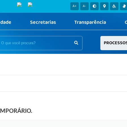
A+
A-
idade
Secretarias
Transparência
PROCESSO
MPORÁRIO.