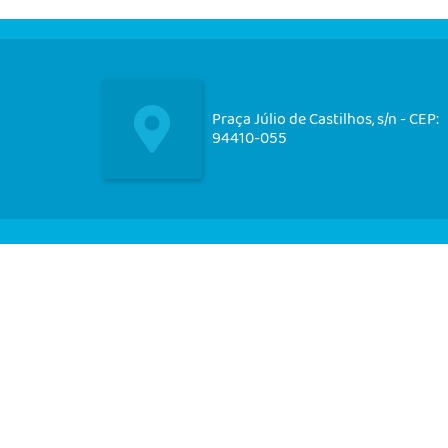
Praça Júlio de Castilhos, s/n - CEP:
94410-055
Nos acompanhe em nossas
redes socias!
CIDADÃO
EMPRESA
SERVIDOR