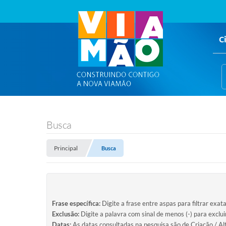
C
Busca
Principal
Busca
Frase específica:
Digite a frase entre aspas para filtrar exat
Exclusão:
Digite a palavra com sinal de menos (-) para exclu
Datas:
As datas consultadas na pesquisa são de Criação / Al