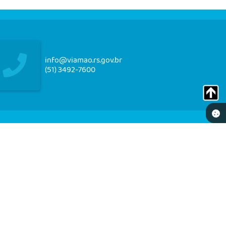
info@viamao.rs.gov.br
(51) 3492-7600
NEWSLETTER
re-se e receba em seu e-mail nossos informativos