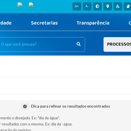
A+
A-
idade
Secretarias
Transparência
PROCESSO
Dica para refinar os resultados encontrados
amente o desejado. Ex: "dia da água".
ir resultados com a mesma. Ex: dia da -agua.
teração do registro.